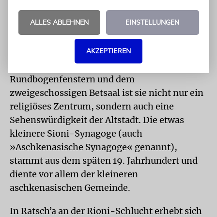
zwei bedeutende Gotteshäuser: die Große
ALLES ABLEHNEN
EINSTELLUNGEN
Synagoge von Tiflis an der Kote-Afkhazi-
Straße, errichtet zwischen 1903 und 1910 von
AKZEPTIEREN
eingewanderten Juden aus Racha im Westen.
Mit ihrer markanten Backsteinfassade, den
Rundbogenfenstern und dem
zweigeschossigen Betsaal ist sie nicht nur ein
religiöses Zentrum, sondern auch eine
Sehenswürdigkeit der Altstadt. Die etwas
kleinere Sioni-Synagoge (auch
»Aschkenasische Synagoge« genannt),
stammt aus dem späten 19. Jahrhundert und
diente vor allem der kleineren
aschkenasischen Gemeinde.
In Ratschʼa an der Rioni-Schlucht erhebt sich