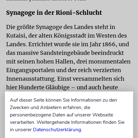
Synagoge in der Rioni-Schlucht
Die größte Synagoge des Landes steht in
Kutaisi, der alten Königsstadt im Westen des
Landes. Errichtet wurde sie im Jahr 1866, und
das massive Sandsteingebäude beeindruckt
mit seinen hohen Hallen, drei monumentalen
Eingangsportalen und der reich verzierten
Innenausstattung. Einst versammelten sich
hier Hunderte Gläubige – und auch heute
bildet die Synagoge den Mittelpunkt des
Auf dieser Seite können Sie Informationen zu den
jüdischen Lebens in der Region. In Kutaisi
Zwecken und Anbietern erfahren, die
existieren auch noch zwei kleinere
personenbezogene Daten auf unserer Webseite
Synagogen.
verarbeiten. Weitergehende Informationen finden Sie
in unserer
Datenschutzerklärung
.
In der georgischen Hauptstadt stehen gleich