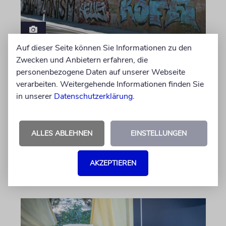
Auf dieser Seite können Sie Informationen zu den
GRIECHENLAND
Zwecken und Anbietern erfahren, die
Warnung an Israelis in
personenbezogene Daten auf unserer Webseite
Griechenland
verarbeiten. Weitergehende Informationen finden Sie
in unserer
Datenschutzerklärung
.
Weil »propalästinensische« Organisationen zu
einem »Tag des Zorns« aufgerufen hätten,
sollen sich Israelis bedeckt halten, warnt das
ALLES ABLEHNEN
EINSTELLUNGEN
israelische Außenministerium
AKZEPTIEREN
09.08.2026