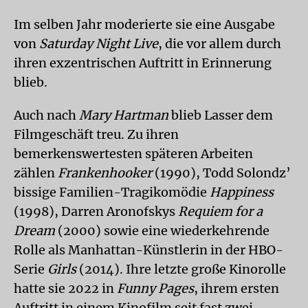
Im selben Jahr moderierte sie eine Ausgabe
von
Saturday Night Live
, die vor allem durch
ihren exzentrischen Auftritt in Erinnerung
blieb.
Auch nach
Mary Hartman
blieb Lasser dem
Filmgeschäft treu. Zu ihren
bemerkenswertesten späteren Arbeiten
zählen
Frankenhooker
(1990), Todd Solondz’
bissige Familien-Tragikomödie
Happiness
(1998), Darren Aronofskys
Requiem for a
Dream
(2000) sowie eine wiederkehrende
Rolle als Manhattan-Künstlerin in der HBO-
Serie
Girls
(2014). Ihre letzte große Kinorolle
hatte sie 2022 in
Funny Pages
, ihrem ersten
Auftritt in einem Kinofilm seit fast zwei