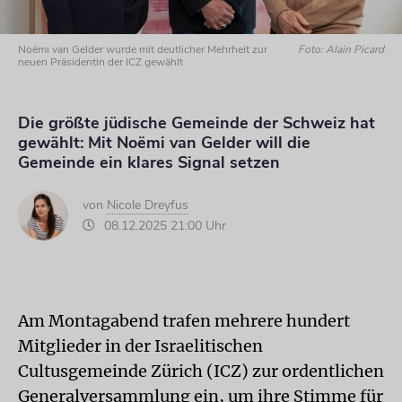
Noëmi van Gelder wurde mit deutlicher Mehrheit zur
Foto: Alain Picard
neuen Präsidentin der ICZ gewählt
Die größte jüdische Gemeinde der Schweiz hat
gewählt: Mit Noëmi van Gelder will die
Gemeinde ein klares Signal setzen
von
Nicole Dreyfus
08.12.2025 21:00 Uhr
Am Montagabend trafen mehrere hundert
Mitglieder in der Israelitischen
Cultusgemeinde Zürich (ICZ) zur ordentlichen
Generalversammlung ein, um ihre Stimme für