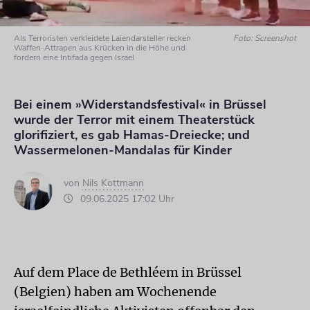
Als Terroristen verkleidete Laiendarsteller recken
Foto: Screenshot
Waffen-Attrapen aus Krücken in die Höhe und
fordern eine Intifada gegen Israel
Bei einem »Widerstandsfestival« in Brüssel
wurde der Terror mit einem Theaterstück
glorifiziert, es gab Hamas-Dreiecke; und
Wassermelonen-Mandalas für Kinder
von
Nils Kottmann
09.06.2025 17:02 Uhr
Auf dem Place de Bethléem in Brüssel
(Belgien) haben am Wochenende