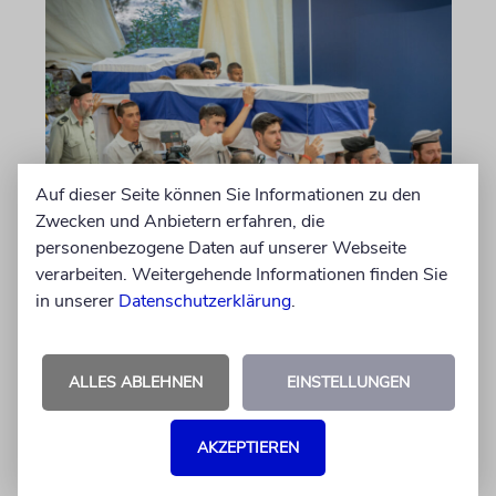
Auf dieser Seite können Sie Informationen zu den
Zwecken und Anbietern erfahren, die
JERUSALEM
personenbezogene Daten auf unserer Webseite
Großeltern umgebettet:
verarbeiten. Weitergehende Informationen finden Sie
Theodor Herzls letzter Wille
in unserer
Datenschutzerklärung
.
ist erfüllt
Die Überreste von Schimon und Rikva Herzl,
ALLES ABLEHNEN
EINSTELLUNGEN
Vorfahren väterlicherseits des Zionismus-
Begründers und prägende Gestalten in
Theodor Herzls Jugend, wurden von Serbien
AKZEPTIEREN
nach Israel überführt und auf dem Herzlberg