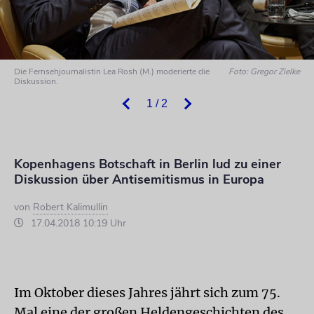
Die Fernsehjournalistin Lea Rosh (M.) moderierte die
Foto: Gregor Zielke
Diskussion.
1 / 2
Kopenhagens Botschaft in Berlin lud zu einer
Diskussion über Antisemitismus in Europa
von
Robert Kalimullin
17.04.2018 10:19 Uhr
Im Oktober dieses Jahres jährt sich zum 75.
Mal eine der großen Heldengeschichten des