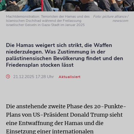
Machtdemonstration: Terroristen der Hamas und des
Foto: picture alliance /
Islamischen Dschihad während der Freilassung
newscom
israelischer Geiseln in Gaza-Stadt im Januar 2025
Die Hamas weigert sich strikt, die Waffen
niederzulegen. Was Zustimmung in der
palästinensischen Bevölkerung findet und den
Friedensplan stocken lässt
21.12.2025 17:28 Uhr
Aktualisiert
Die anstehende zweite Phase des 20-Punkte-
Plans von US-Präsident Donald Trump sieht
eine Entwaffnung der Hamas und die
Einsetzung einer internationalen