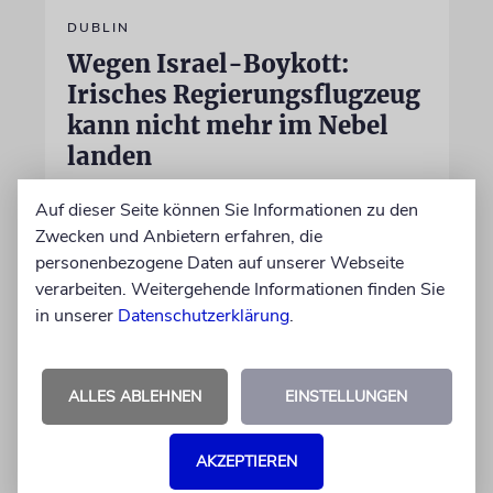
DUBLIN
Wegen Israel-Boykott:
Irisches Regierungsflugzeug
kann nicht mehr im Nebel
landen
Beim Kauf der Maschine wurde bewusst auf
Auf dieser Seite können Sie Informationen zu den
das System »FalconEye« verzichtet, weil der
Zwecken und Anbietern erfahren, die
israelische Rüstungskonzern Elbit Systems an
personenbezogene Daten auf unserer Webseite
dem Produkt beteiligt ist
verarbeiten. Weitergehende Informationen finden Sie
in unserer
Datenschutzerklärung
.
07.08.2026
ALLES ABLEHNEN
EINSTELLUNGEN
AKZEPTIEREN