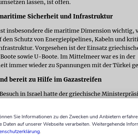
umsetzen lassen, ist offen.
maritime Sicherheit und Infrastruktur
ist insbesondere die maritime Dimension wichtig, 
uf den Schutz von Energiepipelines, Kabeln und krit
nfrastruktur. Vorgesehen ist der Einsatz griechisch
r Boote sowie U-Boote. Im Mittelmeer war es in der
eit immer wieder zu Spannungen mit der Türkei 
nd bereit zu Hilfe im Gazastreifen
Besuch in Israel hatte der griechische Ministerpräs
nensischen Präsidenten Mahmud Abbas in Ramallah
 hält an seiner Position fest, dass eine Lösung des
können Sie Informationen zu den Zwecken und Anbietern erfahre
ikts nur auf Grundlage einer Zweistaatenlösung er
Daten auf unserer Webseite verarbeiten. Weitergehende Infor
. Zudem prüft Athen eine Beteiligung am Wiedera
enschutzerklärung
.
s sowie an einer internationalen Stabilisierungstr