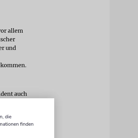
vor allem
ischer
er und
gekommen.
ident auch
 getroffen.
n, die
reicht
mationen finden
ufbau des
uppe, die