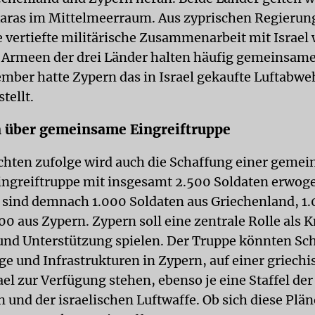
aras im Mittelmeerraum. Aus zyprischen Regierun
ne vertiefte militärische Zusammenarbeit mit Israel
e Armeen der drei Länder halten häufig gemeinsa
ember hatte Zypern das in Israel gekaufte Luftabw
tellt.
 über gemeinsame Eingreiftruppe
hten zufolge wird auch die Schaffung einer geme
ingreiftruppe mit insgesamt 2.500 Soldaten erwog
sind demnach 1.000 Soldaten aus Griechenland, 1.
500 aus Zypern. Zypern soll eine zentrale Rolle als
 und Unterstützung spielen. Der Truppe könnten Sch
ge und Infrastrukturen in Zypern, auf einer griechi
ael zur Verfügung stehen, ebenso je eine Staffel der
 und der israelischen Luftwaffe. Ob sich diese Plän