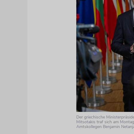
Der griechische Ministerpräsid
Mitsotakis traf sich am Monta
Amtskollegen Benjamin Netanja