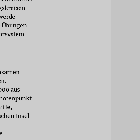
gskreisen
 werde
me Übungen
ehrsystem
insamen
en.
000 aus
 Knotenpunkt
iffe,
schen Insel
e