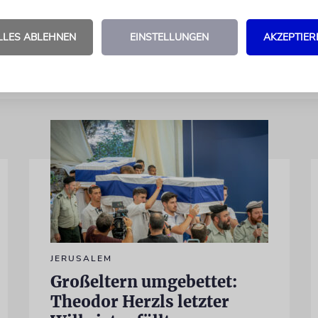
etzt werden soll.
dpa
LLES ABLEHNEN
EINSTELLUNGEN
AKZEPTIER
JERUSALEM
Großeltern umgebettet:
Theodor Herzls letzter