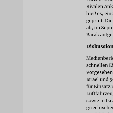
Rivalen Ank
hieß es, ei
geprüft. Di
ab, im Sept
Barak aufges
Diskussion
Medienberic
schnellen E
Vorgesehen 
Israel und 
für Einsatz
Luftfahrzeu
sowie in Isr
griechischen