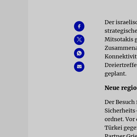
Der israeli
strategisch
Mitsotakis 
Zusammenarb
Konnektivit
Dreiertreff
geplant.
Neue regio
Der Besuch f
Sicherheits
ordnet. Vor
Türkei gegen
Partner Gri