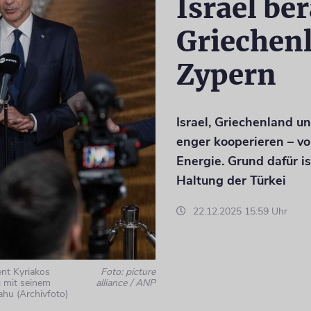
Israel ber
Griechen
Zypern
Israel, Griechenland u
enger kooperieren – vo
Energie. Grund dafür is
Haltung der Türkei
22.12.2025 15:59 Uhr
ent Kyriakos
Foto: picture
g mit seinem
alliance / ANP
hu (Archivfoto)