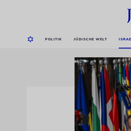
POLITIK
JÜDISCHE WELT
ISRA