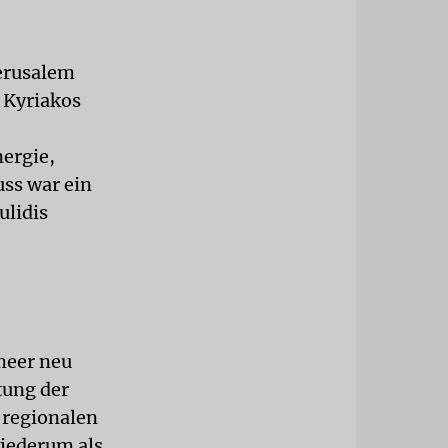
Jerusalem
 Kyriakos
ergie,
ss war ein
ulidis
meer neu
tung der
e regionalen
wiederum als