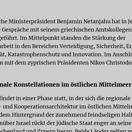
sche Ministerpräsident Benjamin Netanjahu hat in 
e Gespräche mit seinem griechischen Amtskollegen
geführt. Im Mittelpunkt standen die Stärkung der
eit in den Bereichen Verteidigung, Sicherheit, En
ät, Katastrophenschutz und Innovation. Im Anschlu
en mit dem zyprischen Präsidenten Nikos Christodo
nale Konstellationen im östlichen Mittelmeer
indet in einer Phase statt, in der sich die regionale
- und Kooperationsarchitektur im östlichen Mittel
 dem Hintergrund der zunehmend feindseligen Hal
über Israel rückt der jüdische Staat enger an sein
echenland und Zypern heran. Beide Länder gelten 