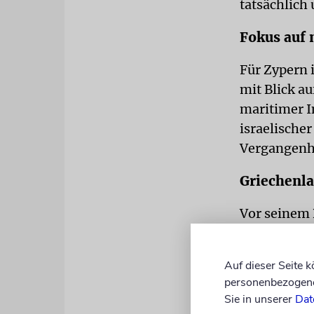
tatsächlich 
Fokus auf 
Für Zypern 
mit Blick a
maritimer I
israelische
Vergangenh
Griechenla
Vor seinem 
den palästi
Griechenland
Auf dieser Seite 
Nahostkonfl
personenbezogene 
werden kann
Sie in unserer
Dat
Gazastreifen