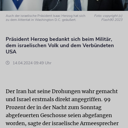
Auch der israelische Präsident Isaac Herzog hat sich
Foto: copyright (c)
zu dem Attentat in Washington D.C. geäußert.
Flash90 2023
Präsident Herzog bedankt sich beim Militär,
dem israelischen Volk und dem Verbündeten
USA
14.04.2024 09:49 Uhr
Der Iran hat seine Drohungen wahr gemacht
und Israel erstmals direkt angegriffen. 99
Prozent der in der Nacht zum Sonntag
abgefeuerten Geschosse seien abgefangen
worden, sagte der israelische Armeesprecher