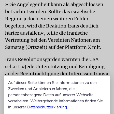
»Die Angelegenheit kann als abgeschlossen
betrachtet werden. Sollte das israelische
Regime jedoch einen weiteren Fehler
begehen, wird die Reaktion Irans deutlich
härter ausfallen«, teilte die iranische
Vertretung bei den Vereinten Nationen am
Samstag (Ortszeit) auf der Plattform X mit.
Irans Revolutionsgarden warnten die USA
scharf: »Jede Unterstützung und Beteiligung
an der Beeinträchtigung der Interessen Irans«
werde eine »entschiedene Reaktion der
Auf dieser Seite können Sie Informationen zu den
Streitkräfte der Islamischen Republik Iran
Zwecken und Anbietern erfahren, die
nach sich ziehen«, hieß es in einer Erklärung,
personenbezogene Daten auf unserer Webseite
verarbeiten. Weitergehende Informationen finden Sie
die in der Nacht zum Sonntag im
in unserer
Datenschutzerklärung
.
Staatsfernsehen verlesen wurde.