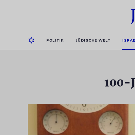
POLITIK
JÜDISCHE WELT
ISRA
100-