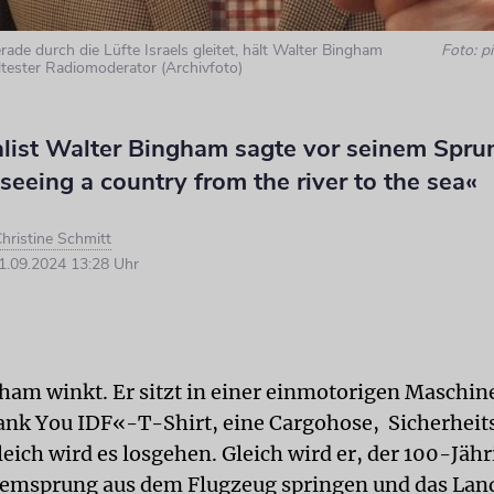
ade durch die Lüfte Israels gleitet, hält Walter Bingham
Foto: pi
ltester Radiomoderator (Archivfoto)
list Walter Bingham sagte vor seinem Sprun
seeing a country from the river to the sea«
hristine Schmitt
.09.2024 13:28 Uhr
ham winkt. Er sitzt in einer einmotorigen Maschine
nk You IDF«-T-Shirt, eine Cargohose, Sicherheit
eich wird es losgehen. Gleich wird er, der 100-Jähr
emsprung aus dem Flugzeug springen und das Lan