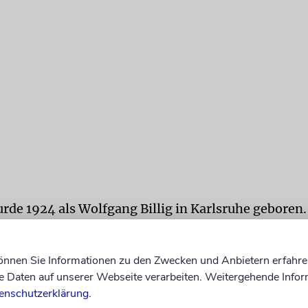
de 1924 als Wolfgang Billig in Karlsruhe geboren.
r war er in einer orthodoxen zionistischen Jugendg
e sich auf das landwirtschaftliche Kibbuzleben in P
können Sie Informationen zu den Zwecken und Anbietern erfahre
mus habe ich mit der Muttermilch eingesaugt.« Do
Daten auf unserer Webseite verarbeiten. Weitergehende Infor
ina emigrierte der damals 14-Jährige mit einem
enschutzerklärung
.
port nach England. Als junger Mann kämpfte er in 