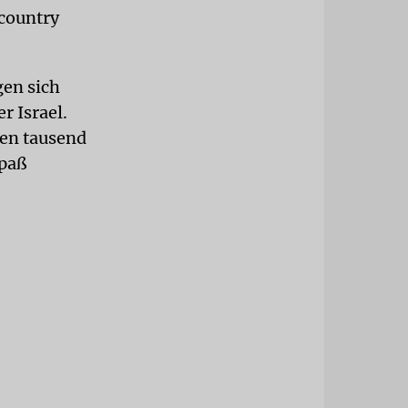
 country
gen sich
r Israel.
en tausend
paß