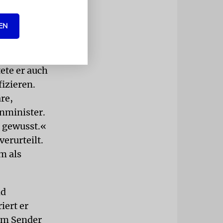
EN
 Bingham
ete er auch
fizieren.
re,
nminister.
t gewusst.«
erurteilt.
m als
nd
iert er
eim Sender