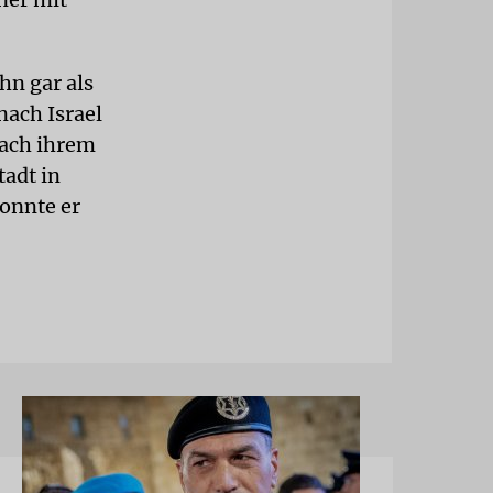
hn gar als
nach Israel
nach ihrem
tadt in
konnte er