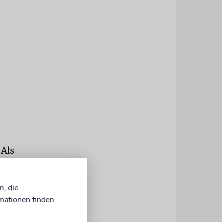
 Als
ruppe aktiv
alästina vor.
n, die
ch statt
mationen finden
der