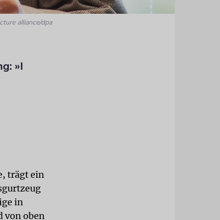
cture alliance/dpa
g: »I
, trägt ein
sgurtzeug
ige in
d von oben