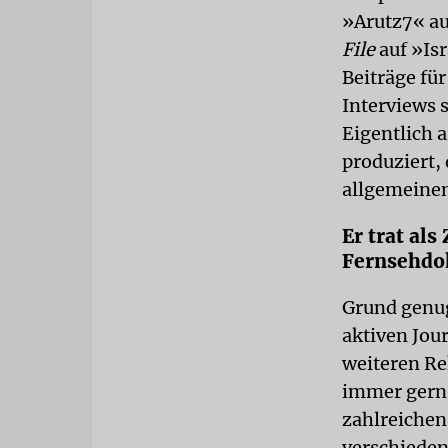
»Arutz7« au
File
auf »Is
Beiträge fü
Interviews 
Eigentlich a
produziert, 
allgemeine
Er trat als
Fernsehdo
Grund genug
aktiven Jour
weiteren Rek
immer gern 
zahlreichen 
verschieden