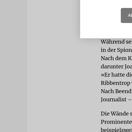
Normandie g
A
Nach Been
als Journal
Während sei
in der Spion
Nach dem Kr
darunter Jo
»Er hatte d
Ribbentrop 
Nach Beendi
Journalist –
Die Wände s
Prominenter
beispielswe