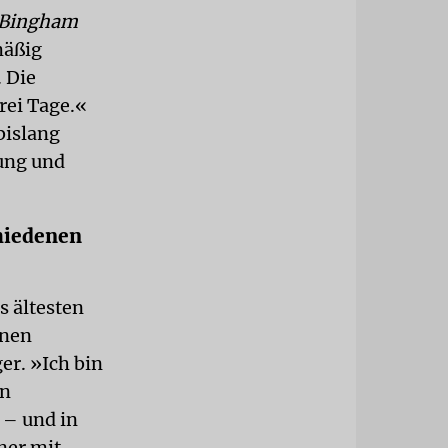
 Bingham
mäßig
 Die
rei Tage.«
bislang
dung und
chiedenen
 ältesten
inen
er. »Ich bin
in
 – und in
ner mit