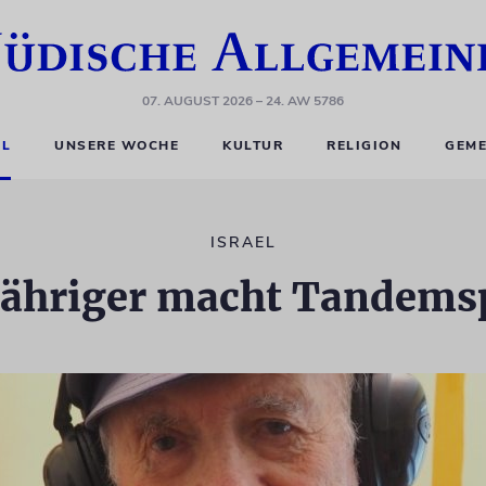
07. AUGUST 2026
– 24. AW 5786
EL
UNSERE WOCHE
KULTUR
RELIGION
GEME
ISRAEL
Jähriger macht Tandems