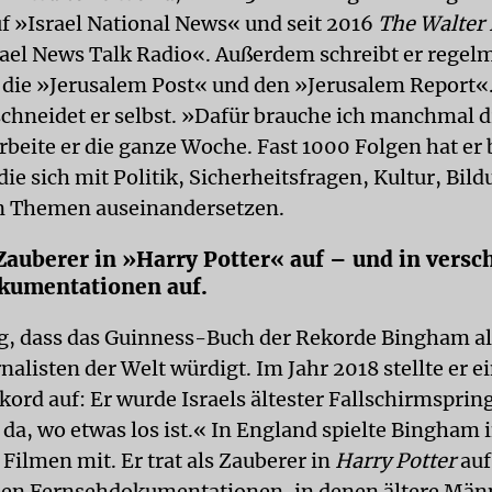
f »Israel National News« und seit 2016
The Walter
rael News Talk Radio«. Außerdem schreibt er regel
r die »Jerusalem Post« und den »Jerusalem Report«.
schneidet er selbst. »Dafür brauche ich manchmal d
rbeite er die ganze Woche. Fast 1000 Folgen hat er 
die sich mit Politik, Sicherheitsfragen, Kultur, Bil
n Themen auseinandersetzen.
 Zauberer in »Harry Potter«
auf – und in vers
kumentationen auf.
, dass das Guinness-Buch der Rekorde Bingham als
nalisten der Welt würdigt. Im Jahr 2018 stellte er e
ord auf: Er wurde Israels ältester Fallschirmspring
da, wo etwas los ist.« In England spielte Bingham 
Filmen mit. Er trat als Zauberer in
Harry Potter
auf
en Fernsehdokumentationen, in denen ältere Män