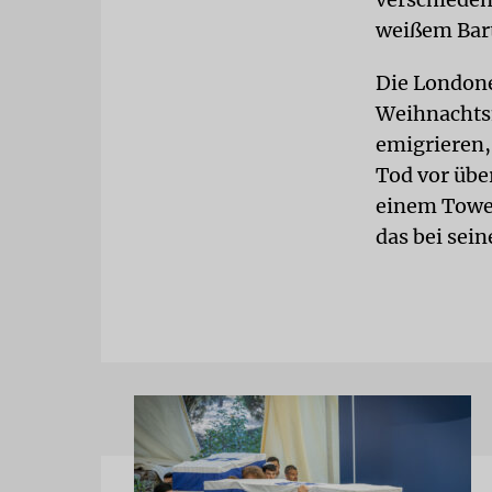
weißem Bart
Die Londone
Weihnachtsm
emigrieren,
Tod vor übe
einem Towerb
das bei sei