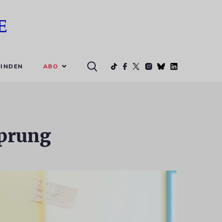
ABO
INDEN
prung