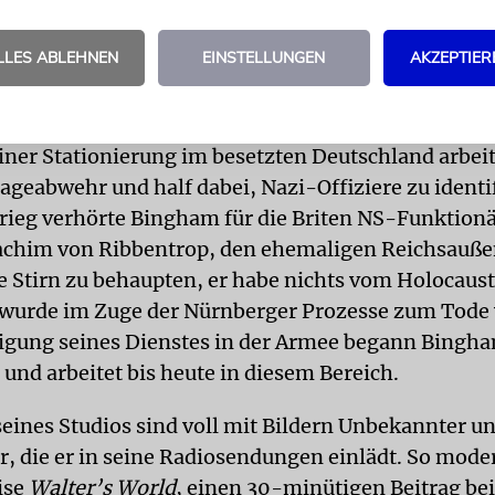
egen die deutschen Besatzer.
LLES ABLEHNEN
EINSTELLUNGEN
AKZEPTIER
digung seines Dienstes in der Armee begann
ist.
ner Stationierung im besetzten Deutschland arbeit
ageabwehr und half dabei, Nazi-Offiziere zu identi
ieg verhörte Bingham für die Briten NS-Funktionä
achim von Ribbentrop, den ehemaligen Reichsauße
ie Stirn zu behaupten, er habe nichts vom Holocaus
wurde im Zuge der Nürnberger Prozesse zum Tode v
gung seines Dienstes in der Armee begann Bingha
 und arbeitet bis heute in diesem Bereich.
eines Studios sind voll mit Bildern Unbekannter u
, die er in seine Radiosendungen einlädt. So moder
ise
Walter’s World
, einen 30-minütigen Beitrag b