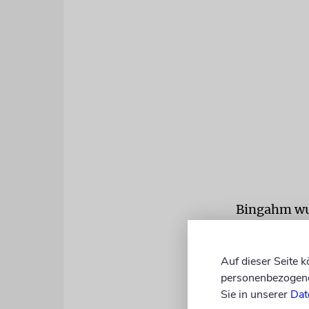
Bingahm wur
Jugendliche
und bereitet
Auf dieser Seite 
»Den Zionis
personenbezogene 
nach Paläst
Sie in unserer
Dat
Kindertrans