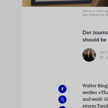
Wenn er nicht ger
den Rekord als ä
Der Journa
should be 
von
C
11
Walter Bing
weißes »Tha
und weiß: Gl
einem Tand