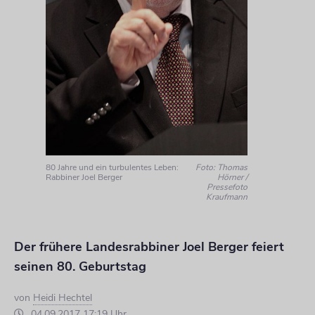
80 Jahre und ein turbulentes Leben:
Foto: Thomas
Rabbiner Joel Berger
Hörner /
Pressefoto
Kraufmann
Der frühere Landesrabbiner Joel Berger feiert
seinen 80. Geburtstag
von
Heidi Hechtel
04.09.2017 17:19 Uhr