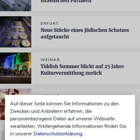
israelischen Partnern
ERFURT
Neue Stücke eines jüdischen Schatzes
aufgetaucht
WEIMAR
Yiddish Summer blickt auf 25 Jahre
Kulturvermittlung zurück
WEIMAR
Zwischen Halbmond und Hakenkreuz -
Auf dieser Seite können Sie Informationen zu den
Wie Muslime der Waffen-SS nach
Zwecken und Anbietern erfahren, die
Buchenwald kamen
personenbezogene Daten auf unserer Webseite
verarbeiten. Weitergehende Informationen finden Sie
KZ-BEFREIUNG
in unserer
Datenschutzerklärung
.
Ein Antisemit befreite Buchenwald