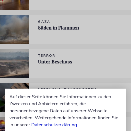
GAZA
Süden in Flammen
TERROR
Unter Beschuss
LEBENSHALTUNGSKOSTEN
Für eine Handvoll Schekel
Auf dieser Seite können Sie Informationen zu den
Zwecken und Anbietern erfahren, die
personenbezogene Daten auf unserer Webseite
verarbeiten. Weitergehende Informationen finden Sie
WELTRELIGIONEN
in unserer
Datenschutzerklärung
.
Nur ein paar Schritte entfernt