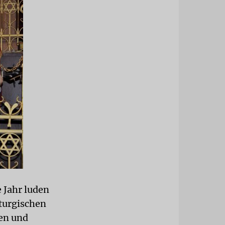
 Jahr luden
iturgischen
en und