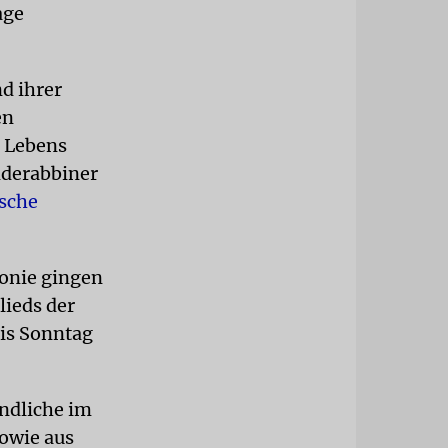
age
nd ihrer
en
s Lebens
nderabbiner
ische
monie gingen
lieds der
bis Sonntag
ndliche im
sowie aus