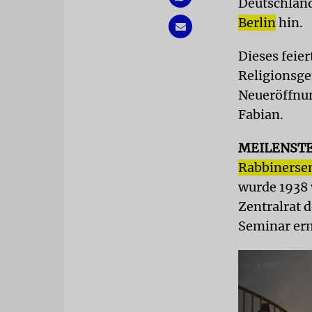
Deutschland
Berlin
hin.
Dieses feie
Religionsg
Neueröffnun
Fabian.
MEILENST
Rabbinerse
wurde 1938 
Zentralrat 
Seminar ern