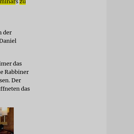
eminar
s
zu
h der
Daniel
imer das
xe Rabbiner
sen. Der
öffneten das