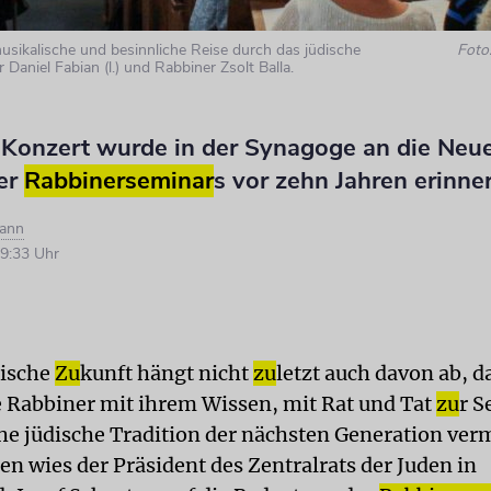
usikalische und besinnliche Reise durch das jüdische
Foto
r Daniel Fabian (l.) und Rabbiner Zsolt Balla.
 Konzert wurde in der Synagoge an die Neu
er
Rabbinerseminar
s vor zehn Jahren erinne
mann
9:33 Uhr
dische
Zu
kunft hängt nicht
zu
letzt auch davon ab, d
te Rabbiner mit ihrem Wissen, mit Rat und Tat
zu
r S
che jüdische Tradition der nächsten Generation verm
en wies der Präsident des Zentralrats der Juden in