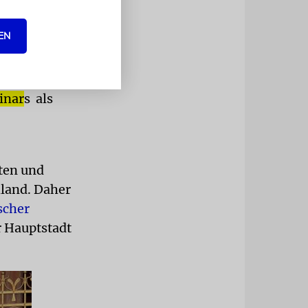
EN
m jüdischen
 heutigen
zu
Berlin
«,
inar
s als
ten und
land. Daher
scher
r Hauptstadt