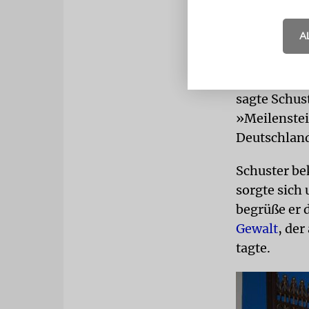
das Jüdische
A
TOLERANZ
Monat Elul
Konzert fei
sagte Schus
»Meilenstei
Deutschlan
Schuster be
sorgte sich
begrüße er 
Gewalt
, de
tagte.