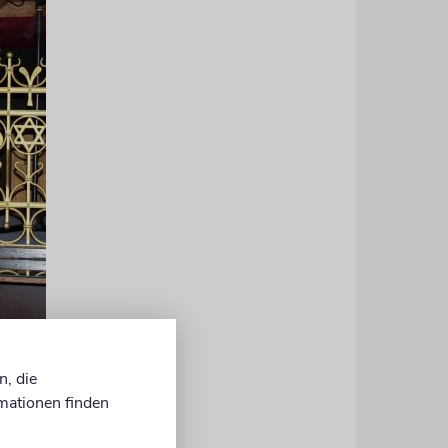
geschlossen.
n, die
mationen finden
der
nd »Rund um