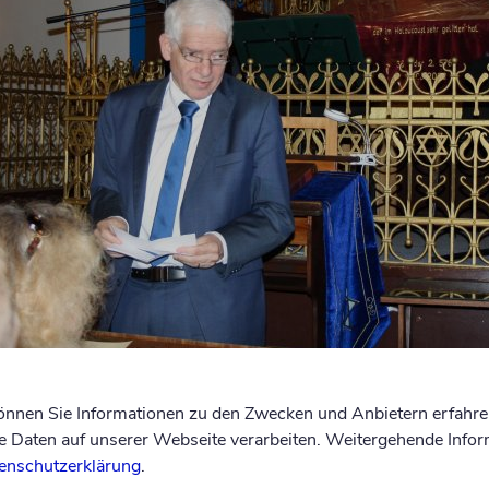
en dort 16 orthodoxe Rabbiner ihre Ausbildung ab
können Sie Informationen zu den Zwecken und Anbietern erfahre
Daten auf unserer Webseite verarbeiten. Weitergehende Infor
egrüßungsrede leitete Küf Kaufmann, Vorsitzender 
enschutzerklärung
.
hen Religionsgemeinde
zu
Leipzig, den Konzertabe