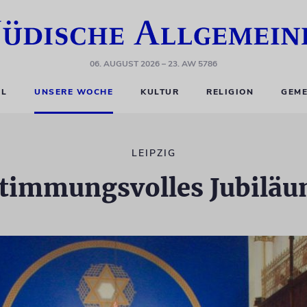
06. AUGUST 2026
– 23. AW 5786
EL
UNSERE WOCHE
KULTUR
RELIGION
GEME
LEIPZIG
timmungsvolles Jubilä