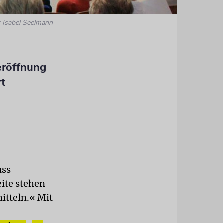
: Isabel Seelmann
eröffnung
rt
ass
eite stehen
itteln.« Mit