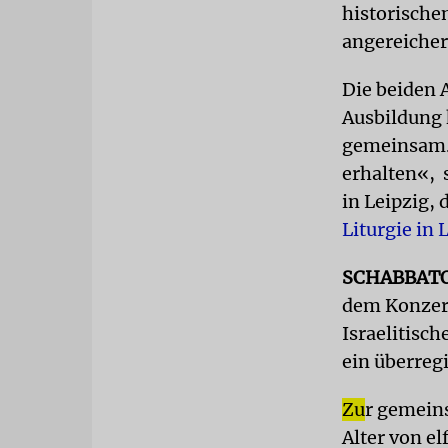
historische
angereicher
Die beiden 
Ausbildung 
gemeinsam
erhalten«, 
in Leipzig, 
Liturgie in 
SCHABBAT
dem Konzert
Israelitisc
ein überregi
Zu
r gemein
Alter von e