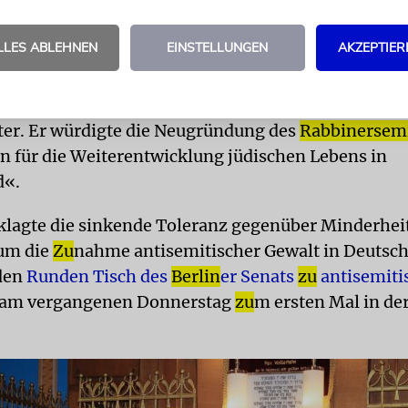
 Jahr« in der historischen Synagoge ein.
LLES ABLEHNEN
EINSTELLUNGEN
AKZEPTIER
»Wir befinden uns fast am jüdischen Jahresende, i
, einem Monat der Besinnung und Umkehr. Mit dem
ern wir das zehnte Jubiläum des
Rabbinerseminar
s
ter. Er würdigte die Neugründung des
Rabbinersem
n für die Weiterentwicklung jüdischen Lebens in
d«.
klagte die sinkende Toleranz gegenüber Minderhei
 um die
Zu
nahme antisemitischer Gewalt in Deutsch
den
Runden Tisch des
Berlin
er Senats
zu
antisemiti
r am vergangenen Donnerstag
zu
m ersten Mal in de