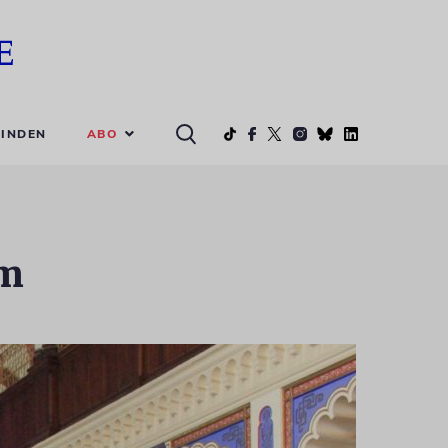
ABO
INDEN
um