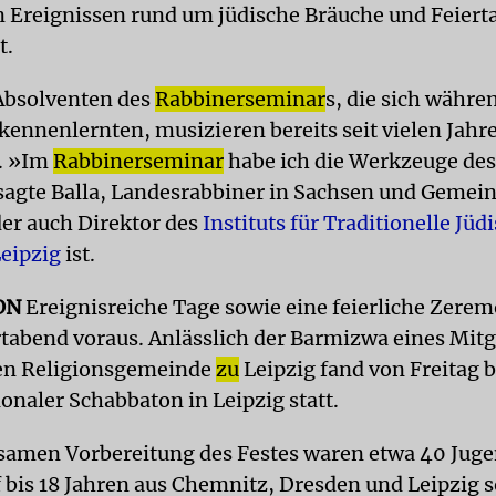
n Ereignissen rund um jüdische Bräuche und Feiert
t.
Absolventen des
Rabbinerseminar
s, die sich währe
kennenlernten, musizieren bereits seit vielen Jahr
. »Im
Rabbinerseminar
habe ich die Werkzeuge de
sagte Balla, Landesrabbiner in Sachsen und Gemei
der auch Direktor des
Instituts für Traditionelle Jüd
Leipzig
ist.
ON
Ereignisreiche Tage sowie eine feierliche Zere
abend voraus. Anlässlich der Barmizwa eines Mitg
hen Religionsgemeinde
zu
Leipzig fand von Freitag 
onaler Schabbaton in Leipzig statt.
samen Vorbereitung des Festes waren etwa 40 Juge
lf bis 18 Jahren aus Chemnitz, Dresden und Leipzig 