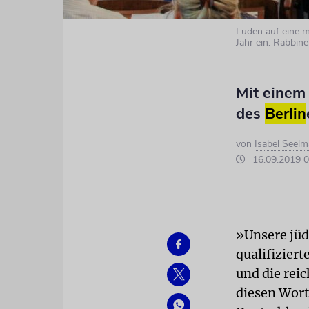
Luden auf eine m
Jahr ein: Rabbine
Mit einem
des
Berlin
von
Isabel Seel
16.09.2019 0
»Unsere jü
qualifizier
und die rei
diesen Wort