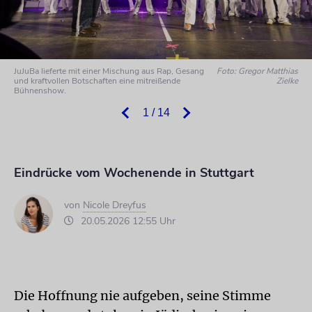
JuJuBa lieferte mit einer Mischung aus Rap, Gesang
Foto: Gregor Matthias
und kraftvollen Botschaften eine mitreißende
Zielke
Bühnenshow.
1 / 14
Eindrücke vom Wochenende in Stuttgart
von
Nicole Dreyfus
20.05.2026 12:55 Uhr
Die Hoffnung nie aufgeben, seine Stimme