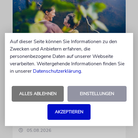
Auf dieser Seite können Sie Informationen zu den
Zwecken und Anbietern erfahren, die
personenbezogene Daten auf unserer Webseite
REFORM
verarbeiten. Weitergehende Informationen finden Sie
in unserer
Datenschutzerklärung
.
Hilfe im Alltag
Familien mit behinderten Kindern sorgen sich,
dass ausgerechnet die Unterstützung gekürzt
ALLES ABLEHNEN
EINSTELLUNGEN
wird, die ihnen ein selbstbestimmtes Leben
ermöglicht
AKZEPTIEREN
von Christine Schmitt
05.08.2026