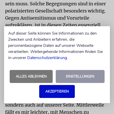
sein muss. Solche Begegnungen sind in einer
polarisierten Gesellschaft besonders wichtig.
Gegen Antisemitismus und Vorurteile
aufzuklären, ist in diesen Zeiten essenziell.
Auf dieser Seite können Sie Informationen zu den
Man kann auch befreundet sein, ohne
Zwecken und Anbietern erfahren, die
politisch gleicher Meinung zu sein
personenbezogene Daten auf unserer Webseite
verarbeiten. Weitergehende Informationen finden Sie
Meine Offenheit gegenüber unterschiedlichen
in unserer
Datenschutzerklärung
.
Sichtweisen und Meinungen kommt mir dabei
zugute. Natürlich ist auch meine Toleranz
begrenzt. Seit meiner Zeit in Israel habe ich
ALLES ABLEHNEN
EINSTELLUNGEN
meine eigene Wahrheit gefunden – die Quelle
dessen, was wirklich passiert und wo Dinge
AKZEPTIEREN
falsch laufen. Nicht nur auf der anderen,
sondern auch auf unserer Seite. Mittlerweile
fällt es mir leichter, mit Menschen zu