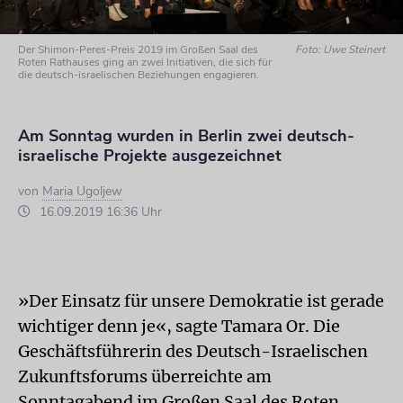
Der Shimon-Peres-Preis 2019 im Großen Saal des
Foto: Uwe Steinert
Roten Rathauses ging an zwei Initiativen, die sich für
die deutsch-israelischen Beziehungen engagieren.
Am Sonntag wurden in Berlin zwei deutsch-
israelische Projekte ausgezeichnet
von
Maria Ugoljew
16.09.2019 16:36 Uhr
»Der Einsatz für unsere Demokratie ist gerade
wichtiger denn je«, sagte Tamara Or. Die
Geschäftsführerin des Deutsch-Israelischen
Zukunftsforums überreichte am
Sonntagabend im Großen Saal des Roten