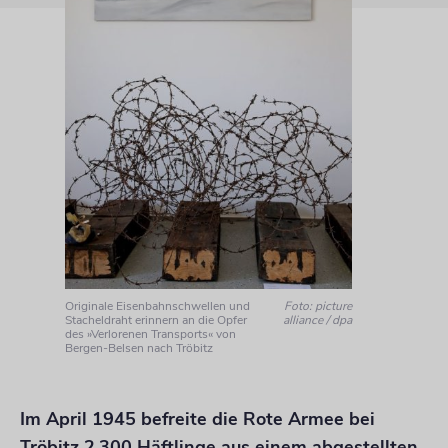
Originale Eisenbahnschwellen und
Foto: picture
Stacheldraht erinnern an die Opfer
alliance / dpa
des »Verlorenen Transports« von
Bergen-Belsen nach Tröbitz
Im April 1945 befreite die Rote Armee bei
Tröbitz 2.300 Häftlinge aus einem abgestellten