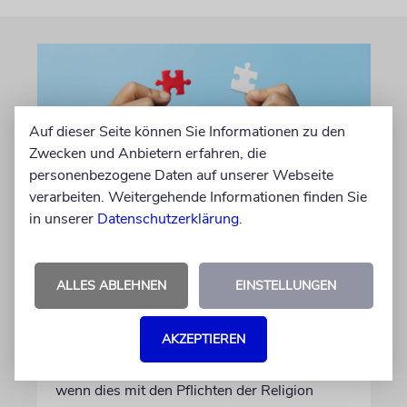
Auf dieser Seite können Sie Informationen zu den
Zwecken und Anbietern erfahren, die
personenbezogene Daten auf unserer Webseite
verarbeiten. Weitergehende Informationen finden Sie
in unserer
Datenschutzerklärung
.
»DINA DE MALCHUTA DINA«
Gottes Gebot oder Staates
ALLES ABLEHNEN
EINSTELLUNGEN
Gesetz?
Ein talmudisches Prinzip besagt, dass sich
AKZEPTIEREN
fromme Juden auch an das Gesetz ihres
Landes halten müssen. Doch was geschieht,
wenn dies mit den Pflichten der Religion