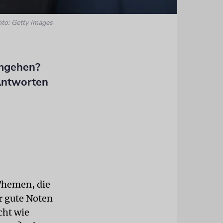
oto: Getty Images
umgehen?
Antworten
Themen, die
r gute Noten
cht wie