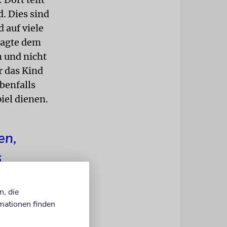
d. Dies sind
 auf viele
 sagte dem
n und nicht
r das Kind
benfalls
iel dienen.
en,
s
n, die
mationen finden