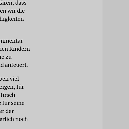
lären, dass
gen wir die
ähigkeiten
ommentar
inen Kindern
ie zu
d anfeuert.
ben viel
igen, für
Hirsch
 für seine
er der
erlich noch