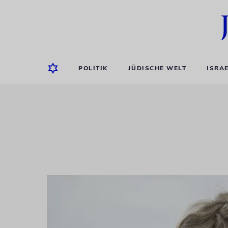
POLITIK
JÜDISCHE WELT
ISRA