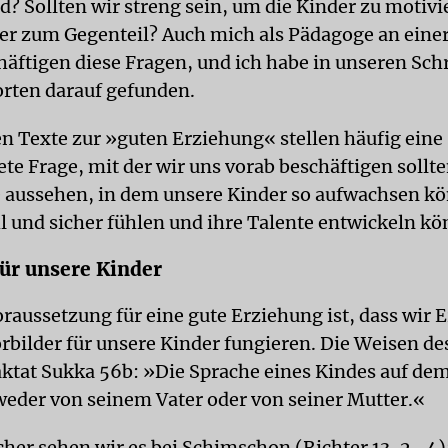
d? Sollten wir streng sein, um die Kinder zu motiv
her zum Gegenteil? Auch mich als Pädagoge an eine
häftigen diese Fragen, und ich habe in unseren Schr
rten darauf gefunden.
en Texte zur »guten Erziehung« stellen häufig eine
te Frage, mit der wir uns vorab beschäftigen sollt
 aussehen, in dem unsere Kinder so aufwachsen kö
hl und sicher fühlen und ihre Talente entwickeln k
für unsere Kinder
raussetzung für eine gute Erziehung ist, dass wir
Vorbilder für unsere Kinder fungieren. Die Weisen d
aktat Sukka 56b: »Die Sprache eines Kindes auf de
der von seinem Vater oder von seiner Mutter.«
her sehen wir es bei Schimschon (Richter 13, 2–4):