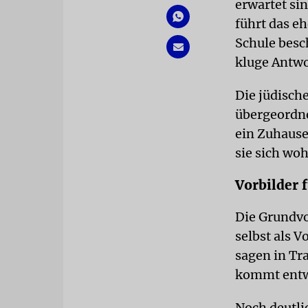
erwartet sin
führt das e
Schule besc
kluge Antwo
Die jüdisch
übergeordne
ein Zuhause
sie sich wo
Vorbilder 
Die Grundvo
selbst als 
sagen in Tr
kommt entwe
Noch deutlic