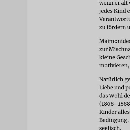
wenn er alt
jedes Kind e
Verantwortu
zu fördern u
Maimonides
zur Mischna
kleine Gesc
motivieren,
Natürlich g
Liebe und p
das Wohl de
(1808–1888)
Kinder alle
Bedingung, 
seelisch.