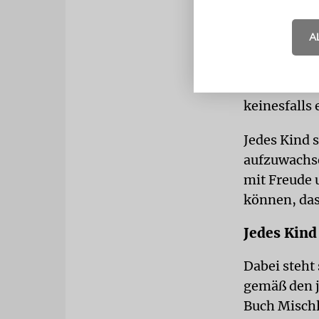
Dies ist ein
erziehen, er
A
diejenigen E
darum bemüh
nur für das
keinesfalls
Jedes Kind 
aufzuwachsen
mit Freude 
können, das
Jedes Kind
Dabei steht
gemäß den j
Buch Mischl