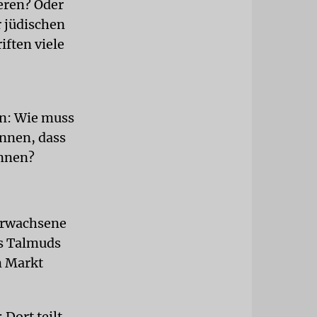
ieren? Oder
r jüdischen
iften viele
en: Wie muss
nnen, dass
önnen?
 Erwachsene
es Talmuds
m Markt
 Dort teilt