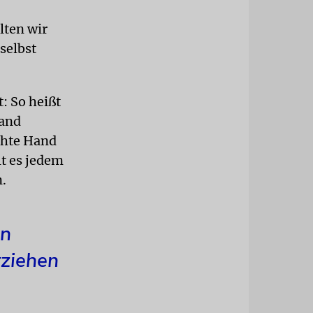
lten wir
 selbst
: So heißt
Hand
chte Hand
lt es jedem
n.
an
rziehen