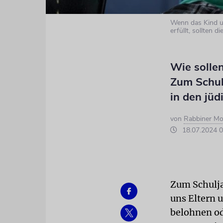
Wenn das Kind u
erfüllt, sollten 
Wie sollen
Zum Schul
in den jüd
von
Rabbiner Mo
18.07.2024 0
Zum Schulja
uns Eltern 
belohnen od