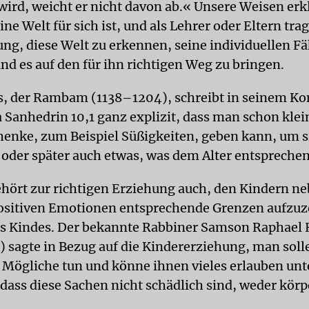
 wird, weicht er nicht davon ab.« Unsere Weisen erk
ine Welt für sich ist, und als Lehrer oder Eltern tra
ng, diese Welt zu erkennen, seine individuellen F
nd es auf den für ihn richtigen Weg zu bringen.
, der Rambam (1138–1204), schreibt in seinem K
 Sanhedrin 10,1 ganz explizit, dass man schon kle
henke, zum Beispiel Süßigkeiten, geben kann, um s
 oder später auch etwas, was dem Alter entsprechen
ehört zur richtigen Erziehung auch, den Kindern ne
ositiven Emotionen entsprechende Grenzen aufzuze
s Kindes. Der bekannte Rabbiner Samson Raphael 
 sagte in Bezug auf die Kindererziehung, man solle
s Mögliche tun und könne ihnen vieles erlauben unt
dass diese Sachen nicht schädlich sind, weder körp