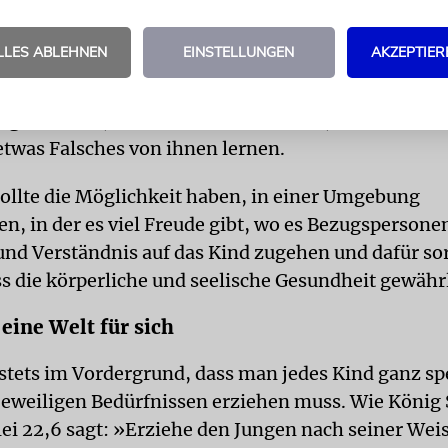
e äußerst wichtige Lehre für uns Eltern: Um unsere 
ziehen wir an erster Stelle uns selbst. Es ist offensi
LLES ABLEHNEN
EINSTELLUNGEN
AKZEPTIER
ltern, die wirklich das Beste für ihre Kinder wollen
t sind, sich selbst zu verändern und zu verbesser
 eigene Wohl, sondern mit dem Zweck, dass die Kin
 etwas Falsches von ihnen lernen.
sollte die Möglichkeit haben, in einer Umgebung
, in der es viel Freude gibt, wo es Bezugspersonen
und Verständnis auf das Kind zugehen und dafür so
s die körperliche und seelische Gesundheit gewährle
 eine Welt für sich
 stets im Vordergrund, dass man jedes Kind ganz sp
eweiligen Bedürfnissen erziehen muss. Wie König
ei 22,6 sagt: »Erziehe den Jungen nach seiner Wei