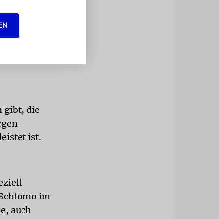
Kinder zu
chtlich, dass
EN
, ständig
n – nicht
der
 gibt, die
rgen
istet ist.
eziell
 Schlomo im
se, auch