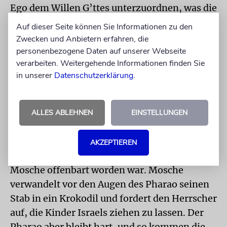
Ego dem Willen G’ttes unterzuordnen, was die
Eltern ihrem Sohn Mosche als
Auf dieser Seite können Sie Informationen zu den
Haupteigenschaft mitgaben. Das ermöglichte
Zwecken und Anbietern erfahren, die
sein Lebenswerk.
personenbezogene Daten auf unserer Webseite
verarbeiten. Weitergehende Informationen finden Sie
Der Autor ist Rabbiner der Israelitischen
in unserer
Datenschutzerklärung
.
Kultusgemeinde Fürth.
INHALT
ALLES ABLEHNEN
EINSTELLUNGEN
Der Wochenabschnitt Waera erzählt, wie die
Kinder Israels Mosche und Aharon kein Gehör
AKZEPTIEREN
schenkten, obwohl G’ttes Name ihnen von
Mosche offenbart worden war. Mosche
verwandelt vor den Augen des Pharao seinen
Stab in ein Krokodil und fordert den Herrscher
auf, die Kinder Israels ziehen zu lassen. Der
Pharao aber bleibt hart, und so kommen die