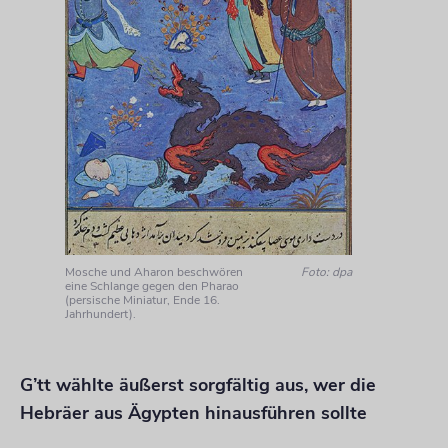
Mosche und Aharon beschwören
Foto: dpa
eine Schlange gegen den Pharao
(persische Miniatur, Ende 16.
Jahrhundert).
G’tt wählte äußerst sorgfältig aus, wer die
Hebräer aus Ägypten hinausführen sollte