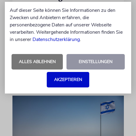
untergräbt
Auf dieser Seite können Sie Informationen zu den
Nach dem X-Post des Journalisten hat sich
Zwecken und Anbietern erfahren, die
Felix Schotland, Vorstand der Synagogen-
personenbezogene Daten auf unserer Webseite
Gemeinde Köln, an WDR-
verarbeiten. Weitergehende Informationen finden Sie
Programmdirektorin Andrea Schafarczyk
in unserer
Datenschutzerklärung
.
gewandt. Wir dokumentieren das Schreiben
im Wortlaut
ALLES ABLEHNEN
EINSTELLUNGEN
von Felix Schotland
07.08.2026
AKZEPTIEREN