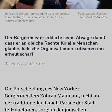
Bürgermeister Zohran Mamdani bei einer Gebets-
Foto: picture alliance /
Veranstaltung zum islamischen Opferfest am
NDZ/STAR MAX/IPx
Mittwoch in New York
Der Bürgermeister erklärte seine Absage damit,
dass er an gleiche Rechte für alle Menschen
glaube. Jüdische Organisationen kritisieren ihn
erneut scharf
28.05.2026 10:19 Uhr
Die Entscheidung des New Yorker
Bürgermeisters Zohran Mamdani, nicht an
der traditionellen Israel-Parade der Stadt
teilzunehmen, sorgt in der jüdischen