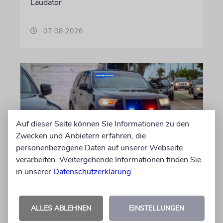
Laudator
07.08.2026
Auf dieser Seite können Sie Informationen zu den
Zwecken und Anbietern erfahren, die
personenbezogene Daten auf unserer Webseite
verarbeiten. Weitergehende Informationen finden Sie
MIAMI
in unserer
Datenschutzerklärung
.
Antisemitischer Angriff in
Starbucks-Filiale
ALLES ABLEHNEN
EINSTELLUNGEN
Laut Polizei schlug eine Frau ihr Opfer mit