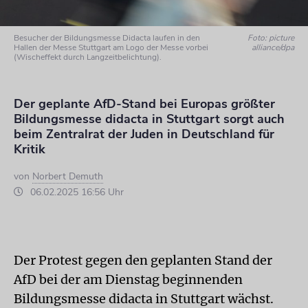
Besucher der Bildungsmesse Didacta laufen in den
Foto: picture
Hallen der Messe Stuttgart am Logo der Messe vorbei
alliance/dpa
(Wischeffekt durch Langzeitbelichtung).
Der geplante AfD-Stand bei Europas größter
Bildungsmesse didacta in Stuttgart sorgt auch
beim Zentralrat der Juden in Deutschland für
Kritik
von
Norbert Demuth
06.02.2025 16:56 Uhr
Der Protest gegen den geplanten Stand der
AfD bei der am Dienstag beginnenden
Bildungsmesse didacta in Stuttgart wächst.