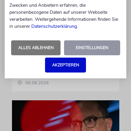
Zwecken und Anbietern erfahren, die
KOMMENTAR
personenbezogene Daten auf unserer Webseite
Landtagswahlkampf mit
verarbeiten. Weitergehende Informationen finden Sie
in unserer
Datenschutzerklärung
.
Israelfeindlichkeit
Mit einem vielleicht auf den ersten Blick
unschuldigen Satz macht das BSW
ALLES ABLEHNEN
EINSTELLUNGEN
Stimmung. Gegen den einzigen jüdischen
Staat, die »Zionisten« und damit die Juden
AKZEPTIEREN
von Imanuel Marcus
06.08.2026