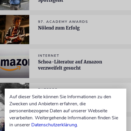
Sportsgeist
97. ACADEMY AWARDS
Nölend zum Erfolg
INTERNET
Schoa-Literatur auf Amazon
verzweifelt gesucht
ENTEBBE
Die Aktualität von »Operation
Auf dieser Seite können Sie Informationen zu den
Jonathan«
Zwecken und Anbietern erfahren, die
personenbezogene Daten auf unserer Webseite
verarbeiten. Weitergehende Informationen finden Sie
EXTREMISMUS
in unserer
Datenschutzerklärung
.
Die Genossen Terroristen