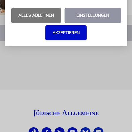
ALLES ABLEHNEN
EINSTELLUNGEN
AKZEPTIEREN
1
2
3
4
…
65