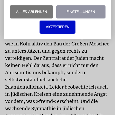
überzeugen ließ, dass er ein Zeichen setzen
muss. Das hat er mit großem Erfolg getan,
ALLES ABLEHNEN
EINSTELLUNGEN
und das hat eine ziemliche
Aufbruchsstimmung ausgelöst. Mittlerweile
AKZEPTIEREN
sind einige jüdische Gemeinden bereit, wie
etwa Frankfurt am Main, voranzugehen. Oder
wie in Köln aktiv den Bau der Großen Moschee
zu unterstützen und gegen rechts zu
verteidigen. Der Zentralrat der Juden macht
keinen Hehl daraus, dass er nicht nur den
Antisemitismus bekämpft, sondern
selbstverständlich auch die
Islamfeindlichkeit. Leider beobachte ich auch
in jüdischen Kreisen eine zunehmende Angst
vor dem, was »fremd« erscheint. Und die
wachsende Sympathie in jüdischen