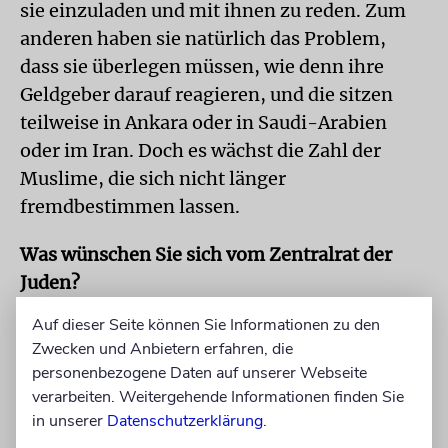
sie einzuladen und mit ihnen zu reden. Zum
anderen haben sie natürlich das Problem,
dass sie überlegen müssen, wie denn ihre
Geldgeber darauf reagieren, und die sitzen
teilweise in Ankara oder in Saudi-Arabien
oder im Iran. Doch es wächst die Zahl der
Muslime, die sich nicht länger
fremdbestimmen lassen.
Was wünschen Sie sich vom Zentralrat der
Juden?
Der Zentralrat der Juden in Deutschland tut
Auf dieser Seite können Sie Informationen zu den
mittlerweile viel. Der eigentliche Durchbruch
Zwecken und Anbietern erfahren, die
kam mit dem früheren
personenbezogene Daten auf unserer Webseite
Zentralratsvorsitzenden Ignatz Bubis, der
verarbeiten. Weitergehende Informationen finden Sie
in unserer
Datenschutzerklärung
.
ursprünglich skeptisch war, aber sich dann