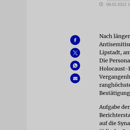
06.02.2022 1
Nach länger
Antisemiti
Lipstadt, a
Die Personal
Holocaust-F
Vergangenhe
ranghöchste
Bestätigung
Aufgabe der
Berichterst
auf die Syn