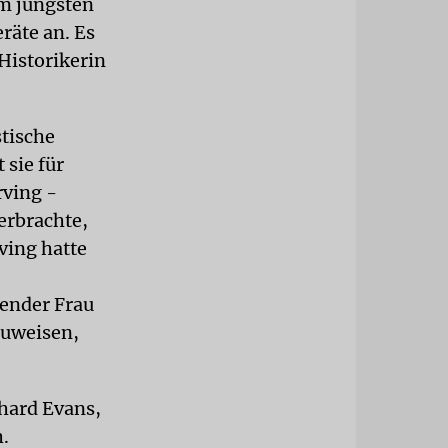
em jüngsten
räte an. Es
Historikerin
stische
 sie für
rving -
erbrachte,
ving hatte
ender Frau
zuweisen,
chard Evans,
.