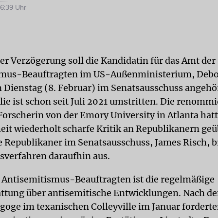
6:39 Uhr
er Verzögerung soll die Kandidatin für das Amt der
smus-Beauftragten im US-Außenministerium, Deb
m Dienstag (8. Februar) im Senatsausschuss angehö
ie ist schon seit Juli 2021 umstritten. Die renommi
orscherin von der Emory University in Atlanta hatt
it wiederholt scharfe Kritik an Republikanern geü
 Republikaner im Senatsausschuss, James Risch, 
sverfahren daraufhin aus.
 Antisemitismus-Beauftragten ist die regelmäßige
attung über antisemitische Entwicklungen. Nach d
agoge im texanischen Colleyville im Januar fordert