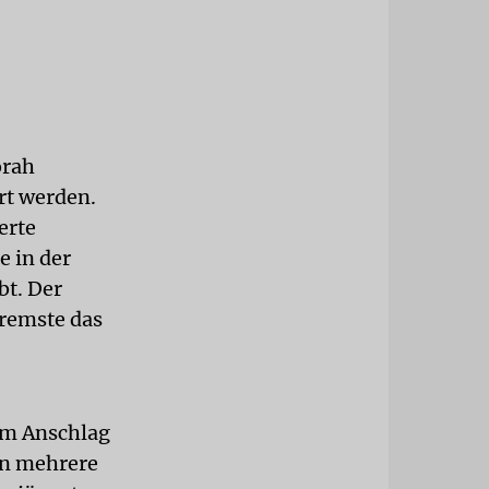
orah
rt werden.
erte
e in der
bt. Der
bremste das
em Anschlag
en mehrere