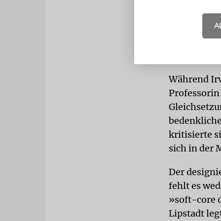
Gerichtserfo
dreijährige
A
Sie sei grun
ihn laufen 
Jährige.
Während Irv
Professorin 
Gleichsetzu
bedenkliche
kritisierte
sich in der 
Der designi
fehlt es we
»soft-core 
Lipstadt leg