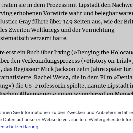
raten sie in dem Prozess mit Lipstadt den Nachwei
Irving erhobenen Vorwürfe wahr und belegbar waren
Justice Gray führte über 349 Seiten aus, wie der Bri
des Zweiten Weltkriegs und der Vernichtung
stematisch verzerrt hatte.
tte erst ein Buch über Irving (»Denying the Holocau
über den Verleumdungsprozess (»History on Trial«
, das Regisseur Mick Jackson zehn Jahre später für 
amatisierte. Rachel Weisz, die in dem Film »Denia
ng«) die US-Professorin spielte, nannte Lipstadt 
dischen Allgemeinen« einen »wundervollen Mensc
 Lehrerin« und eine »Kämpferin mit einer komple
eit«.
können Sie Informationen zu den Zwecken und Anbietern erfahre
Daten auf unserer Webseite verarbeiten. Weitergehende Infor
, gab Lipstadt zu erkennen, als sie sich Jahre nac
enschutzerklärung
.