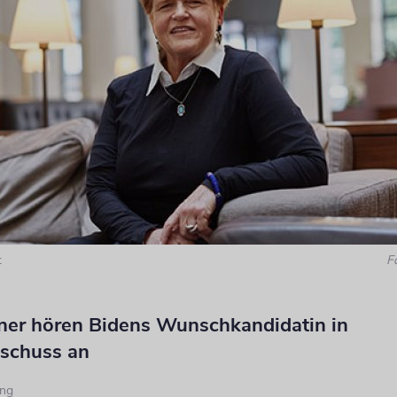
t
F
ner hören Bidens Wunschkandidatin in
schuss an
ng