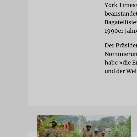
York Times«
beanstandet
Bagatellisi
1990er Jahr
Der Präside
Nominierung
habe »die E
und der Wel