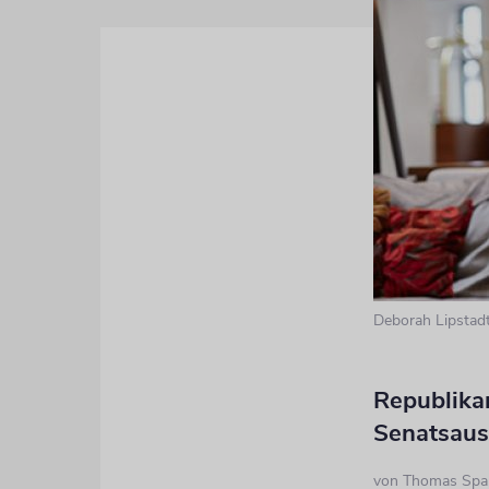
Deborah Lipstad
Republika
Senatsaus
von
Thomas Spa