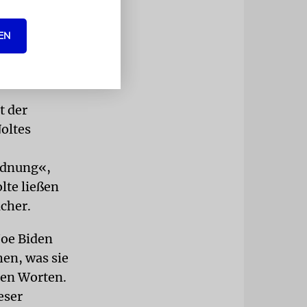
ssen
lstrecken.
EN
Rede. »Lasst
eute 74-
t der
Noltes
Ordnung«,
lte ließen
icher.
Joe Biden
hen, was sie
hen Worten.
eser