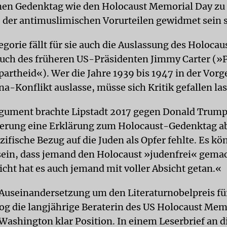
inen Gedenktag wie den Holocaust Memorial Day zu
er antimuslimischen Vorurteilen gewidmet sein s
egorie fällt für sie auch die Auslassung des Holocau
uch des früheren US-Präsidenten Jimmy Carter (»P
partheid«). Wer die Jahre 1939 bis 1947 in der Vorg
a-Konflikt auslasse, müsse sich Kritik gefallen la
gument brachte Lipstadt 2017 gegen Donald Trump 
erung eine Erklärung zum Holocaust-Gedenktag ab
ifische Bezug auf die Juden als Opfer fehlte. Es kö
ein, dass jemand den Holocaust »judenfrei« gemac
icht hat es auch jemand mit voller Absicht getan.«
 Auseinandersetzung um den Literaturnobelpreis fü
g die langjährige Beraterin des US Holocaust Mem
ashington klar Position. In einem Leserbrief an 