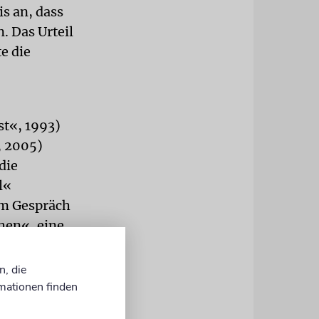
s an, dass
. Das Urteil
te die
st«, 1993)
, 2005)
die
l«
im Gespräch
hen«, eine
xen
n, die
mationen finden
h ihrem