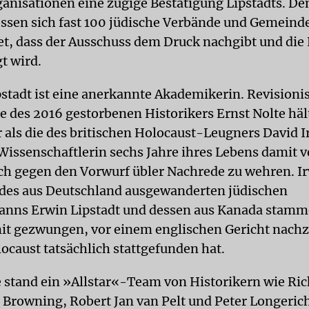
ganisationen eine zügige Bestätigung Lipstadts. D
ossen sich fast 100 jüdische Verbände und Gemeinde
et, dass der Ausschuss dem Druck nachgibt und die 
t wird.
stadt ist eine anerkannte Akademikerin. Revisioni
e des 2016 gestorbenen Historikers Ernst Nolte hält
r als die des britischen Holocaust-Leugners David I
Wissenschaftlerin sechs Jahre ihres Lebens damit v
isch gegen den Vorwurf übler Nachrede zu wehren. Ir
 des aus Deutschland ausgewanderten jüdischen
anns Erwin Lipstadt und dessen aus Kanada stamm
t gezwungen, vor einem englischen Gericht nach
ocaust tatsächlich stattgefunden hat.
te stand ein »Allstar«-Team von Historikern wie Ri
 Browning, Robert Jan van Pelt und Peter Longerich