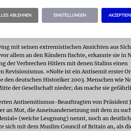
lg über Irving in Österreich dafür stark machte, de
 Haftstrafe wegen Holocaust-Leugnung nicht zu vol
LLES ABLEHNEN
EINSTELLUNGEN
AKZEPTIER
dsätzlich gegen Zensur und für das Recht auf freie 
und von jedermanns Radar verschwinden«, so die h
ing mit seinen extremistischen Ansichten aus Sich
vor allem an den Rändern fischte, erkannte sie in 
ng der Verbrechen Hitlers mit denen Stalins einen
n Revisionismus. »Nolte ist ein Antisemit erster 
 sie den deutschen Historiker 2003. Menschen wie No
Mitte der Gesellschaft nieder; das mache sie gefährl
erten Antisemitismus-Beauftragten von Präsident 
der an Mut, die Auseinandersetzung mit dem zu suc
denial« (weiche Leugnung) nennt, noch an deutlic
te sich mit dem Muslim Council of Britain an, als di