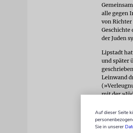
Gemeinsam t
alle gegen 
von Richter 
Geschichte 
der Juden sy
Lipstadt ha
und später 
geschrieben
Leinwand dr
(»Verleugnu
mit der »Jü
»großartige
Persönlichk
Auf dieser Seite 
personenbezogene 
Wie komplex
Sie in unserer
Dat