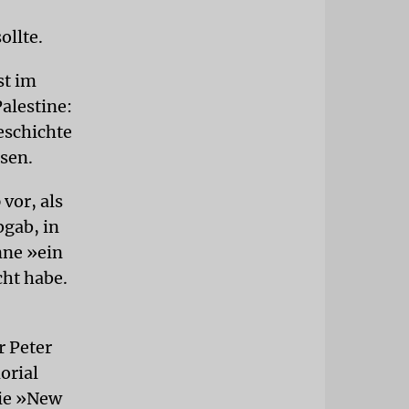
ollte.
st im
alestine:
eschichte
ssen.
vor, als
gab, in
nne »ein
ht habe.
r Peter
orial
die »New