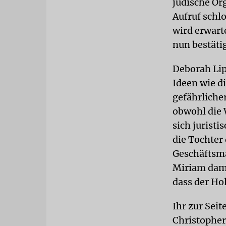
jüdische Or
Aufruf schl
wird erwart
nun bestätig
Deborah Lip
Ideen wie di
gefährliche
obwohl die 
sich jurist
die Tochter
Geschäftsm
Miriam dami
dass der Hol
Ihr zur Sei
Christopher