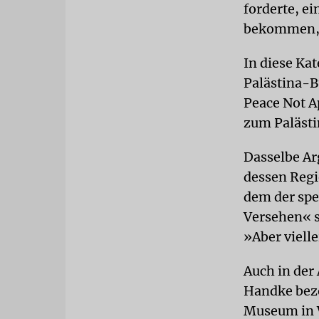
forderte, e
bekommen, d
In diese Kat
Palästina-B
Peace Not A
zum Palästin
Dasselbe Ar
dessen Regi
dem der spez
Versehen« s
»Aber vielle
Auch in der
Handke bezo
Museum in W