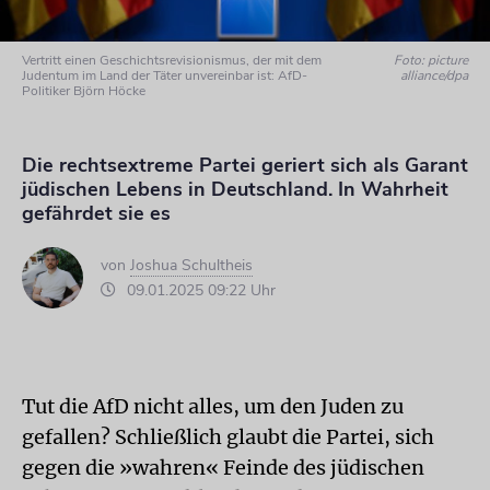
Vertritt einen Geschichtsrevisionismus, der mit dem
Foto: picture
Judentum im Land der Täter unvereinbar ist: AfD-
alliance/dpa
Politiker Björn Höcke
Die rechtsextreme Partei geriert sich als Garant
jüdischen Lebens in Deutschland. In Wahrheit
gefährdet sie es
von
Joshua Schultheis
09.01.2025 09:22 Uhr
Tut die AfD nicht alles, um den Juden zu
gefallen? Schließlich glaubt die Partei, sich
gegen die »wahren« Feinde des jüdischen