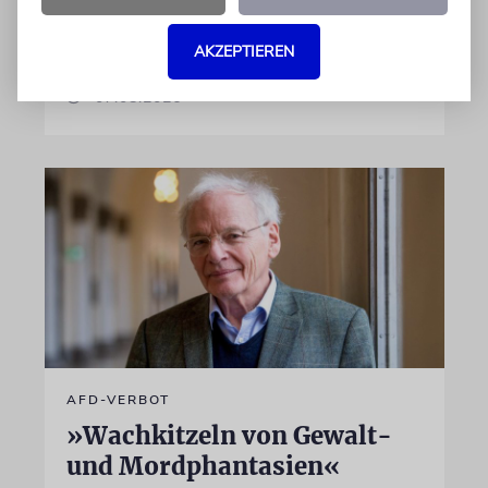
israelische Rüstungskonzern Elbit Systems an
dem Produkt beteiligt ist
AKZEPTIEREN
07.08.2026
AFD-VERBOT
»Wachkitzeln von Gewalt-
und Mordphantasien«