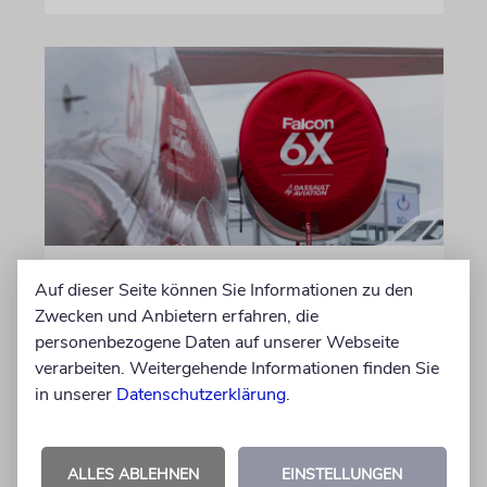
DUBLIN
Auf dieser Seite können Sie Informationen zu den
Wegen Israel-Boykott:
Zwecken und Anbietern erfahren, die
Irisches Regierungsflugzeug
personenbezogene Daten auf unserer Webseite
verarbeiten. Weitergehende Informationen finden Sie
kann nicht mehr im Nebel
in unserer
Datenschutzerklärung
.
landen
Beim Kauf der Maschine wurde bewusst auf
das System »FalconEye« verzichtet, weil der
ALLES ABLEHNEN
EINSTELLUNGEN