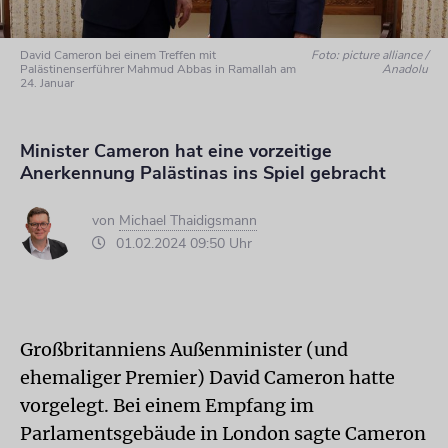
David Cameron bei einem Treffen mit
Foto: picture alliance /
Palästinenserführer Mahmud Abbas in Ramallah am
Anadolu
24. Januar
Minister Cameron hat eine vorzeitige
Anerkennung Palästinas ins Spiel gebracht
von
Michael Thaidigsmann
01.02.2024 09:50 Uhr
Großbritanniens Außenminister (und
ehemaliger Premier) David Cameron hatte
vorgelegt. Bei einem Empfang im
Parlamentsgebäude in London sagte Cameron