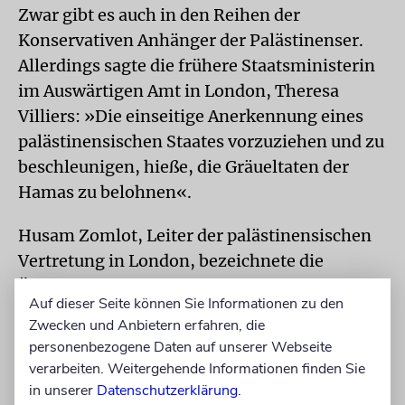
Zwar gibt es auch in den Reihen der
Konservativen Anhänger der Palästinenser.
Allerdings sagte die frühere Staatsministerin
im Auswärtigen Amt in London, Theresa
Villiers: »Die einseitige Anerkennung eines
palästinensischen Staates vorzuziehen und zu
beschleunigen, hieße, die Gräueltaten der
Hamas zu belohnen«.
Husam Zomlot, Leiter der palästinensischen
Vertretung in London, bezeichnete die
Äußerungen Camerons hingegen als
Auf dieser Seite können Sie Informationen zu den
»historischen Schritt«. Das Vereinigte
Zwecken und Anbietern erfahren, die
Königreich würde damit erstmals die
personenbezogene Daten auf unserer Webseite
Anerkennung eines palästinensischen Staates
verarbeiten. Weitergehende Informationen finden Sie
»als Beitrag zu einer friedlichen Lösung und
in unserer
Datenschutzerklärung
.