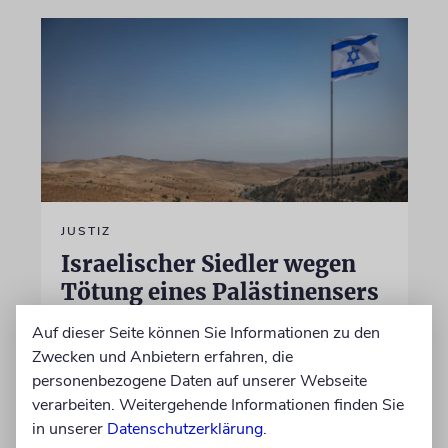
JUSTIZ
Israelischer Siedler wegen
Tötung eines Palästinensers
angeklagt
Auf dieser Seite können Sie Informationen zu den
Der getötete Aktivist setzte sich gegen
Zwecken und Anbietern erfahren, die
Siedlergewalt ein und war an dem Oscar-
personenbezogene Daten auf unserer Webseite
prämierten Film »No Other Land« beteiligt.
verarbeiten. Weitergehende Informationen finden Sie
Jetzt steht der mutmaßliche Täter vor Gericht
in unserer
Datenschutzerklärung
.