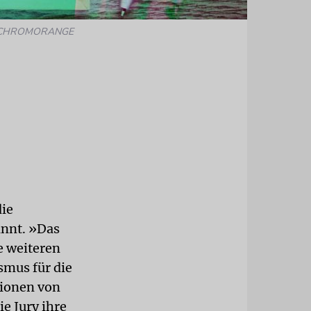
ce / CHROMORANGE
die
nnt. »Das
e weiteren
mus für die
ionen von
e Jury ihre