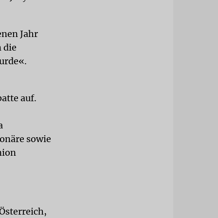
enen Jahr
 die
urde«.
atte auf.
a
ionäre sowie
nion
Österreich,