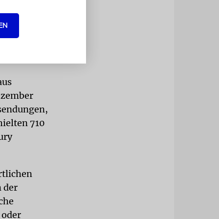
EN
kritisierte
ruck als
men«.
aus
Dezember
nsendungen,
hielten 710
ury
tlichen
n der
che
 oder