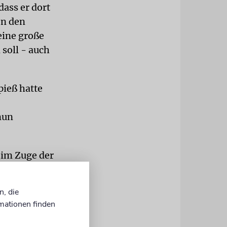
dass er dort
en den
eine große
soll - auch
pieß hatte
nun
r im Zuge der
Durch diese
wacher
n, die
ppe der
mationen finden
igmatisiert.