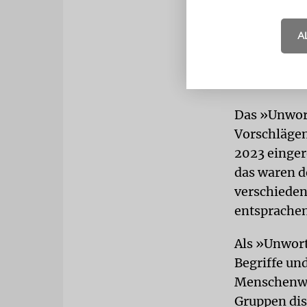
»Populist
A
Den dritten 
den mit Bli
»populisti
Das »Unwort
Vorschlägen
2023 einger
das waren d
verschieden
entsprachen
Als »Unwor
Begriffe un
Menschenwür
Gruppen dis