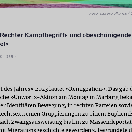
Foto: picture allian
 »Rechter Kampfbegriff« und »beschönigende
el«
0:20 Uhr
 des Jahres« 2023 lautet »Remigration«. Das gab 
ische »Unwort«-Aktion am Montag in Marburg beka
 der Identitären Bewegung, in rechten Parteien sowi
 rechtsextremen Gruppierungen zu einem Euphemis
nach Zwangsausweisung bis hin zu Massendeportat
t Migrationsgeschichte geworden«, begründete di