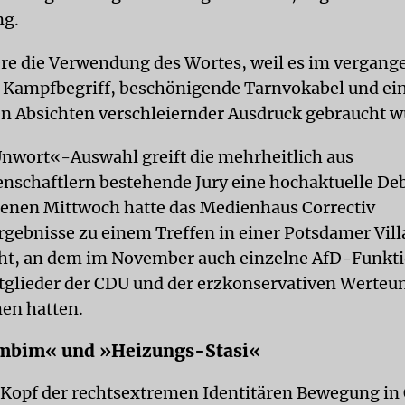
ng.
ere die Verwendung des Wortes, weil es im vergang
r Kampfbegriff, beschönigende Tarnvokabel und ein
en Absichten verschleiernder Ausdruck gebraucht w
Unwort«-Auswahl greift die mehrheitlich aus
nschaftlern bestehende Jury eine hochaktuelle Deb
enen Mittwoch hatte das Medienhaus Correctiv
gebnisse zu einem Treffen in einer Potsdamer Vill
cht, an dem im November auch einzelne AfD-Funkt
tglieder der CDU und der erzkonservativen Werteu
en hatten.
imbim« und »Heizungs-Stasi«
 Kopf der rechtsextremen Identitären Bewegung in 