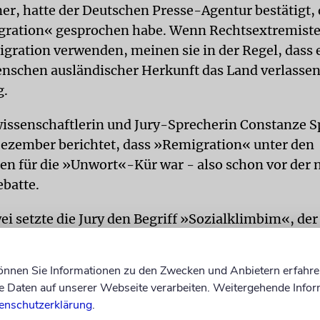
er, hatte der Deutschen Presse-Agentur bestätigt, 
gration« gesprochen habe. Wenn Rechtsextremist
igration verwenden, meinen sie in der Regel, dass 
nschen ausländischer Herkunft das Land verlassen 
g.
issenschaftlerin und Jury-Sprecherin Constanze S
Dezember berichtet, dass »Remigration« unter den
n für die »Unwort«-Kür war - also schon vor der 
ebatte.
ei setzte die Jury den Begriff »Sozialklimbim«, de
die Kindergrundsicherung verwendet worden sei. 
erde die Gruppe einkommens- und vermögenssch
können Sie Informationen zu den Zwecken und Anbietern erfahre
rabgewürdigt und diffamiert und zugleich die Gru
Daten auf unserer Webseite verarbeiten. Weitergehende Infor
 von Armut betroffen oder armutsgefährdet seien, st
enschutzerklärung
.