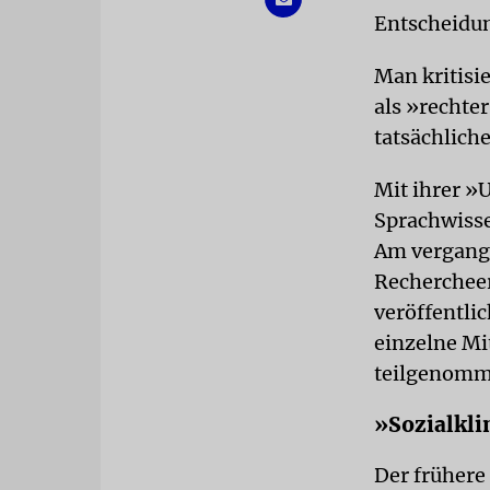
Entscheidu
Man kritisi
als »rechte
tatsächlich
Mit ihrer »
Sprachwisse
Am vergang
Rechercheer
veröffentli
einzelne Mi
teilgenomm
»Sozialkl
Der frühere