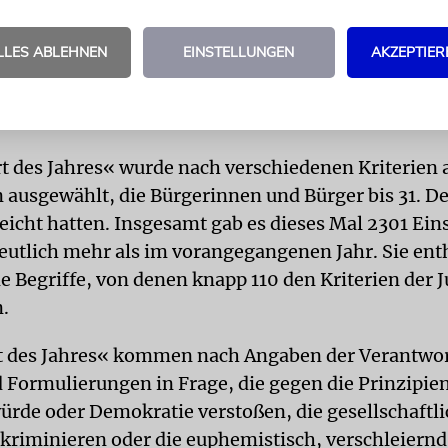
ische Stimmungsmache«
LLES ABLEHNEN
EINSTELLUNGEN
AKZEPTIER
Platz belegt der Begriff »Heizungs-Stasi«. Die Jury 
ck auf das Gebäudeenergiegesetz verwendeten Ausd
sche Stimmungsmache gegen Klimaschutzmaßnah
 des Jahres« wurde nach verschiedenen Kriterien 
 ausgewählt, die Bürgerinnen und Bürger bis 31. 
eicht hatten. Insgesamt gab es dieses Mal 2301 Ei
eutlich mehr als im vorangegangenen Jahr. Sie ent
e Begriffe, von denen knapp 110 den Kriterien der J
.
t des Jahres« kommen nach Angaben der Verantwor
d Formulierungen in Frage, die gegen die Prinzipie
de oder Demokratie verstoßen, die gesellschaftli
kriminieren oder die euphemistisch, verschleiernd