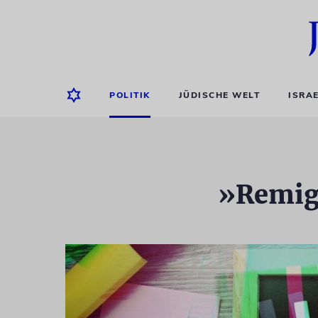
POLITIK
JÜDISCHE WELT
ISRA
»Remigr