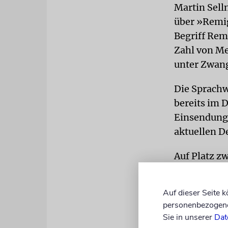
Martin Selln
über »Remi
Begriff Rem
Zahl von Me
unter Zwan
Die Sprachw
bereits im 
Einsendunge
aktuellen D
Auf Platz zw
Debatte um 
Wortwahl w
Auf dieser Seite 
Personen he
personenbezogene 
Kinder, die
Sie in unserer
Dat