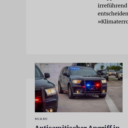
irreführend 
entscheiden
»Klimaterro
MIAMI