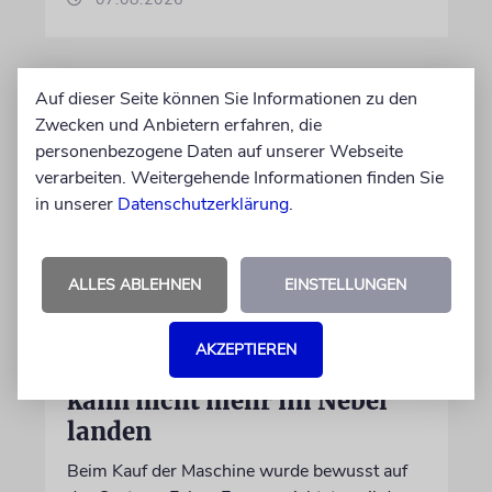
Auf dieser Seite können Sie Informationen zu den
Zwecken und Anbietern erfahren, die
personenbezogene Daten auf unserer Webseite
verarbeiten. Weitergehende Informationen finden Sie
in unserer
Datenschutzerklärung
.
ALLES ABLEHNEN
EINSTELLUNGEN
DUBLIN
Wegen Israel-Boykott:
AKZEPTIEREN
Irisches Regierungsflugzeug
kann nicht mehr im Nebel
landen
Beim Kauf der Maschine wurde bewusst auf