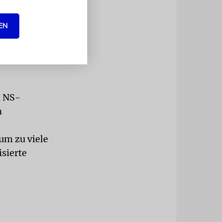
EN
igkeit für
gte Zuroff.
hließlich
n NS-
n
um zu viele
isierte