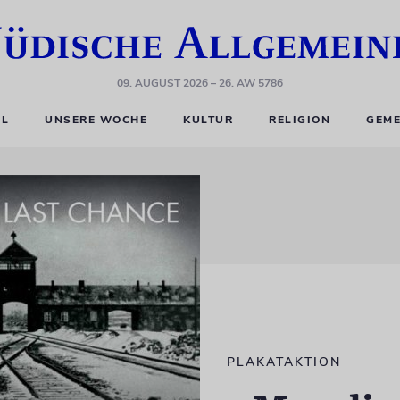
09. AUGUST 2026
– 26. AW 5786
EL
UNSERE WOCHE
KULTUR
RELIGION
GEME
PLAKATAKTION