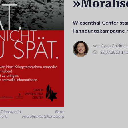
»Moralis
Wiesenthal Center sta
Fahndungskampagne n
von
Ayala Goldman
22.07.2013 14:
 Dienstag in
Foto:
iert.
operationlastchance.org