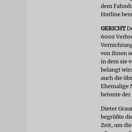
dem Fahndun
Hotline ber
GERICHT
De
6000 Verbre
Vernichtung
von ihnen s
in dem sie v
belangt wird
auch die üb
Ehemalige M
betonte der
Dieter Grau
begrüßte die
Zeit, um di