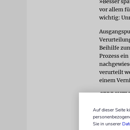
»Besser spät
vor allem fü
wichtig: Un
Ausgangspun
Verurteilu
Beihilfe zu
Prozess ein
nachgewiese
verurteilt 
einem Verni
GERECHTIG
»Last Chanc
Auf dieser Seite 
Österreich 
personenbezogene 
Hinweise ge
Sie in unserer
Dat
Justizbehör