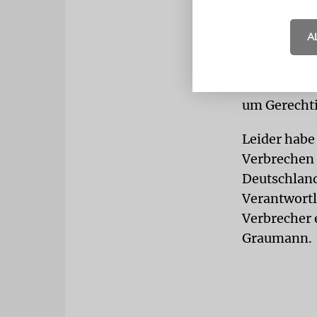
Maßnahmen
A
»Jede Ankla
die Opfer d
Auch Zentra
um Gerechti
Leider habe
Verbrechen 
Deutschland
Verantwortl
Verbrecher 
Graumann.