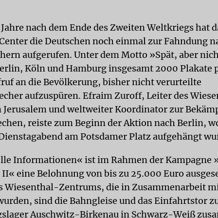
 Jahre nach dem Ende des Zweiten Weltkriegs hat 
Center die Deutschen noch einmal zur Fahndung n
hern aufgerufen. Unter dem Motto »Spät, aber nich
erlin, Köln und Hamburg insgesamt 2000 Plakate p
uf an die Bevölkerung, bisher nicht verurteilte
echer aufzuspüren. Efraim Zuroff, Leiter des Wiese
 Jerusalem und weltweiter Koordinator zur Bekäm
chen, reiste zum Beginn der Aktion nach Berlin, w
Dienstagabend am Potsdamer Platz aufgehängt wu
lle Informationen« ist im Rahmen der Kampagne 
 II« eine Belohnung von bis zu 25.000 Euro ausgese
s Wiesenthal-Zentrums, die in Zusammenarbeit mi
wurden, sind die Bahngleise und das Einfahrtstor 
gslager Auschwitz-Birkenau in Schwarz-Weiß zu