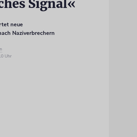
ches Signal«
rtet neue
ach Naziverbrechern
n
10 Uhr