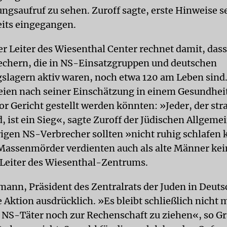
gsaufruf zu sehen. Zuroff sagte, erste Hinweise se
eits eingegangen.
r Leiter des Wiesenthal Center rechnet damit, das
chern, die in NS-Einsatzgruppen und deutschen
slagern aktiv waren, noch etwa 120 am Leben sind
eien nach seiner Einschätzung in einem Gesundhei
or Gericht gestellt werden könnten: »Jeder, der str
, ist ein Sieg«, sagte Zuroff der Jüdischen Allgem
rigen NS-Verbrecher sollten »nicht ruhig schlafen
assenmörder verdienten auch als alte Männer kei
 Leiter des Wiesenthal-Zentrums.
mann, Präsident des Zentralrats der Juden in Deuts
 Aktion ausdrücklich. »Es bleibt schließlich nicht 
e NS-Täter noch zur Rechenschaft zu ziehen«, so 