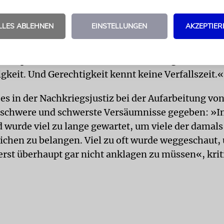
 gekommen.
LLES ABLEHNEN
EINSTELLUNGEN
AKZEPTIER
ge ist eine wichtige Erinnerung daran, dass Gerecht
es Holocaust immer noch erreicht werden kann«, sa
lratspräsident Graumann betonte: »Es geht hier sc
gkeit. Und Gerechtigkeit kennt keine Verfallszeit.«
 es in der Nachkriegsjustiz bei der Aufarbeitung vo
schwere und schwerste Versäumnisse gegeben: »I
 wurde viel zu lange gewartet, um viele der damals
ichen zu belangen. Viel zu oft wurde weggeschaut, 
erst überhaupt gar nicht anklagen zu müssen«, krit