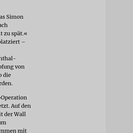
das Simon
ach
t zu spät.«
latziert –
nthal-
pfung von
o die
rden.
»Operation
tzt. Auf den
t der Wall
zum
sammen mit