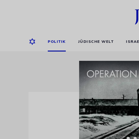
POLITIK
JÜDISCHE WELT
ISRA