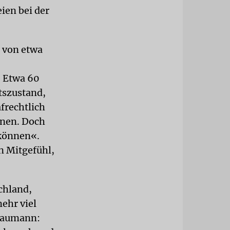
ien bei der
s von etwa
. Etwa 60
tszustand,
afrechtlich
einen. Doch
 können«.
n Mitgefühl,
chland,
mehr viel
Graumann: