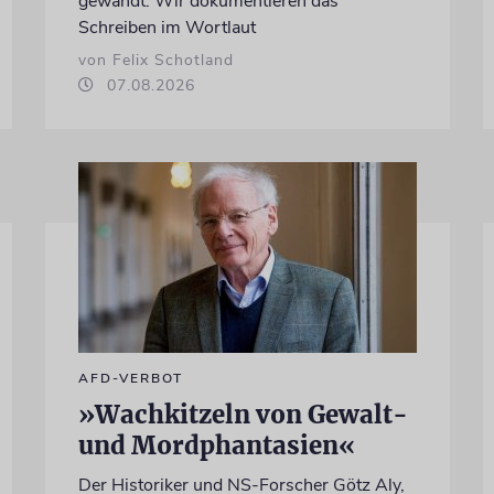
gewandt. Wir dokumentieren das
Schreiben im Wortlaut
von Felix Schotland
07.08.2026
AFD-VERBOT
»Wachkitzeln von Gewalt-
und Mordphantasien«
Der Historiker und NS-Forscher Götz Aly,