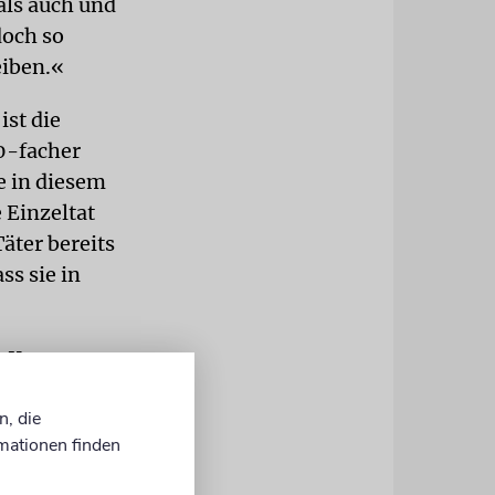
als auch und
doch so
eiben.«
st die
0-facher
e in diesem
 Einzeltat
äter bereits
ss sie in
er Kampagne
a,
n, die
ls habe es
mationen finden
en
frechtlichen