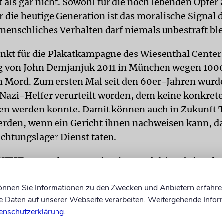
 als gar nicht. Sowohl für die noch lebenden Opfer 
r die heutige Generation ist das moralische Signal 
menschliches Verhalten darf niemals unbestraft bl
kt für die Plakatkampagne des Wiesenthal Center i
ng von John Demjanjuk 2011 in München wegen 100
m Mord. Zum ersten Mal seit den 60er-Jahren wurd
 Nazi-Helfer verurteilt worden, dem keine konkrete
n werden konnte. Damit können auch in Zukunft T
werden, wenn ein Gericht ihnen nachweisen kann, da
chtungslager Dienst taten.
KEIT
»Last Chance II« ist eine Nachfolgeaktion d
e«, die das Wiesenthal Center ab 2002 in Osteurop
können Sie Informationen zu den Zwecken und Anbietern erfahre
und Deutschland gestartet hatte. Zuroff sagte, dama
Daten auf unserer Webseite verarbeiten. Weitergehende Infor
gen 605 Verdächtige gegeben. 103 Namen seien d
enschutzerklärung
.
den übergeben worden, in acht Fällen sei es zu stra