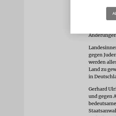
Entschließu
bekämpfen -
A
Straftatbes
öffentliches
Änderungen 
Landesinnen
gegen Juden
werden alle
Land zu gew
in Deutschl
Gerhard Ulr
und gegen A
bedeutsamen
Staatsanwal