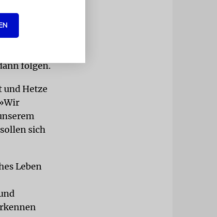
ktiv
EN
in
.
dann folgen.
t und Hetze
 »Wir
 unserem
sollen sich
ches Leben
 und
 erkennen