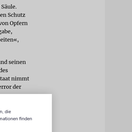
 Säule.
gen Schutz
 von Opfern
gabe,
beiten«,
und seinen
des
staat nimmt
error der
n, die
mationen finden
insam mit
r einen