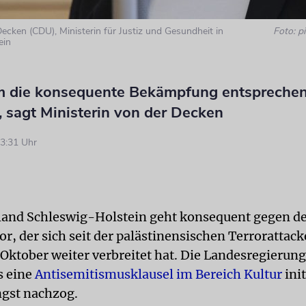
Decken (CDU), Ministerin für Justiz und Gesundheit in
Foto: pi
ein
m die konsequente Bekämpfung entspreche
, sagt Ministerin von der Decken
3:31 Uhr
and Schleswig-Holstein geht konsequent gegen d
or, der sich seit der palästinensischen Terrorattac
 Oktober weiter verbreitet hat. Die Landesregierung
s eine
Antisemitismusklausel im Bereich Kultur
init
ngst nachzog.