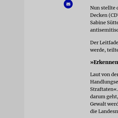
Nun stellte 
Decken (CDU
Sabine Sütt
antisemitis
Der Leitfade
werde, teilt
»Erkennen
Laut von de
Handlungse
Straftaten«.
darum geht,
Gewalt werde
die Landesm