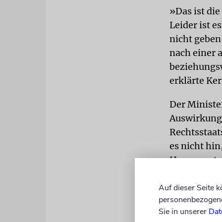
»Das ist die
Leider ist e
nicht geben
nach einer 
beziehungsw
erklärte Ke
Der Ministe
Auswirkunge
Rechtsstaat
es nicht hin
Hamas unter
Änderungen
Auf dieser Seite 
personenbezogene 
Von der Dec
Sie in unserer
Dat
Nordrhein-W