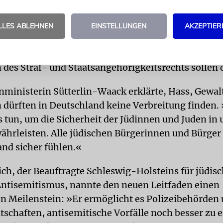
ngsantrag werben. Der Titel: »Antisemitismus effe
 Existenzrecht Israels schützen«. Ziel sei es, den
LLES ABLEHNEN
EINSTELLUNGEN
AKZEPTIER
tand der Volksverhetzung so zu erweitern, dass er e
 Leugnen des Existenzrechts Israels effektiv erfasst
des Straf- und Staatsangehörigkeitsrechts sollen 
ministerin Sütterlin-Waack erklärte, Hass, Gewal
 dürften in Deutschland keine Verbreitung finden.
s tun, um die Sicherheit der Jüdinnen und Juden in
ährleisten. Alle jüdischen Bürgerinnen und Bürger 
and sicher fühlen.«
ich, der Beauftragte Schleswig-Holsteins für jüdis
ntisemitismus, nannte den neuen Leitfaden einen
 Meilenstein: »Er ermöglicht es Polizeibehörden
tschaften, antisemitische Vorfälle noch besser zu