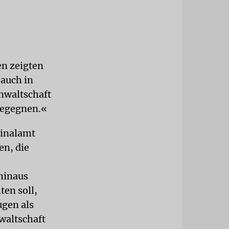
en zeigten
 auch in
anwaltschaft
begegnen.«
minalamt
en, die
 hinaus
ten soll,
ugen als
nwaltschaft