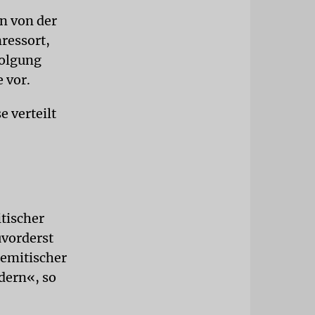
in von der
ressort,
folgung
 vor.
e verteilt
tischer
uvorderst
semitischer
ndern«, so