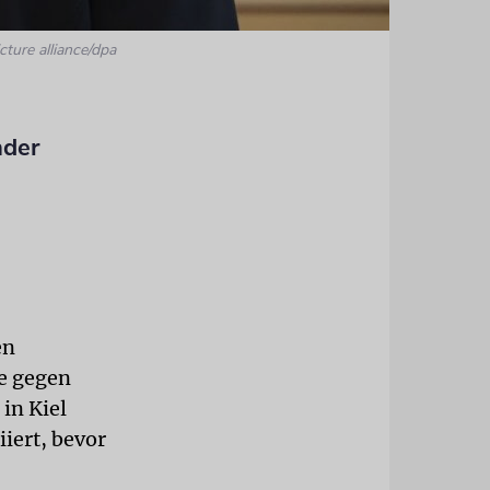
cture alliance/dpa
nder
en
ke gegen
 in Kiel
iiert, bevor