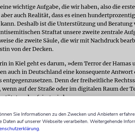
 eine wichtige Aufgabe, die wir haben, also die erste
s aber auch Realität, dass es einen hundertprozenti
 kann. Deshalb ist die Unterstützung und Beratung
antisemitischen Straftat unsere zweite zentrale Auf
eise die zweite Säule, die wir mit Nachdruck bear
rstin von der Decken.
rin in Kiel geht es darum, »dem Terror der Hamas 
n auch in Deutschland eine konsequente Antwort 
s entgegenzusetzen. Denn der freiheitliche Rechts
, wenn auf der Straße oder im digitalen Raum der T
stützt und gefeiert wird.«
 des Staatsangehörigkeitsrechts
können Sie Informationen zu den Zwecken und Anbietern erfahre
Daten auf unserer Webseite verarbeiten. Weitergehende Infor
ken kündigte an, Schleswig-Holstein werde geme
enschutzerklärung
.
estfalen in der ersten Bundesratssitzung 2024 fü