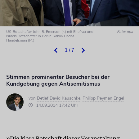
US-Botschafter John B. Emerson (r.) mit Ehefrau und
Foto: dpa
Israels Botschafter in Berlin, Yakov Hadas-
Handelsman (M.)
1 / 7
Stimmen prominenter Besucher bei der
Kundgebung gegen Antisemitismus
von
Detlef David Kauschke
,
Philipp Peyman Engel
14.09.2014 17:42 Uhr
»Die klare Botschaft dieser Veranstaltung