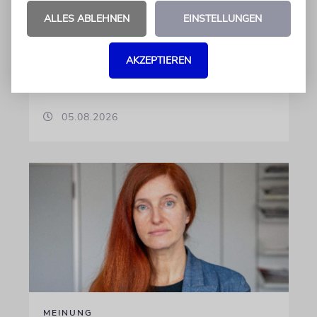
Der Australier war wegen anti-israelischer
ALLES ABLEHNEN
EINSTELLUNGEN
Gesten heftig kritisiert worden und hatte
vergangene Saison bei dem
Bundesligaabsteiger für eine Krise unter
AKZEPTIEREN
Führung und Fans gesorgt
05.08.2026
MEINUNG