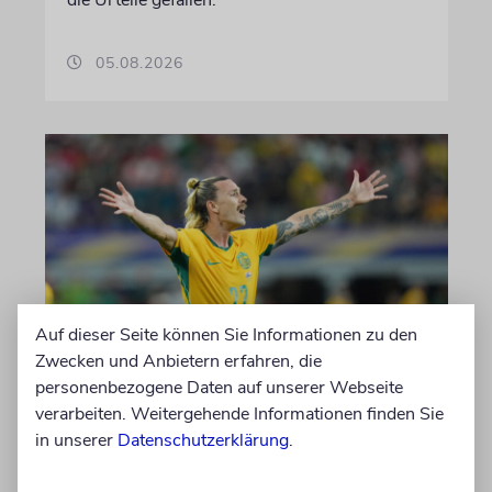
die Urteile gefallen.
05.08.2026
Auf dieser Seite können Sie Informationen zu den
Zwecken und Anbietern erfahren, die
NACH ANTISEMITISMUS-VORWÜRFEN
personenbezogene Daten auf unserer Webseite
Umstrittener FC St. Pauli-
verarbeiten. Weitergehende Informationen finden Sie
Kapitän Jackson Irvine
in unserer
Datenschutzerklärung
.
wechselt nach Japan