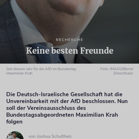
RECHERCHE
Keine besten Freunde
Seit diesem Jahr für die AfD im Bundestag:
Foto: IMAGO/Bernd
Maximilian Krah
Elmenthaler
Die Deutsch-Israelische Gesellschaft hat die
Unvereinbarkeit mit der AfD beschlossen. Nun
soll der Vereinsausschluss des
Bundestagsabgeordneten Maximilian Krah
folgen
von
Joshua Schultheis