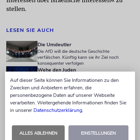
Interessen über israelische Interessen« zu
stellen.
LESEN SIE AUCH
Die Umdeutler
Die AfD will die deutsche Geschichte
verfälschen. Künftig kann sie ihr Ziel noch
konsequenter verfolgen
Wehe den Juden
Die rechtsextreme Partei geriert sich als Garant
Auf dieser Seite können Sie Informationen zu den
jüdischen Lebens in Deutschland. In Wahrheit
Zwecken und Anbietern erfahren, die
gefährdet sie es
personenbezogene Daten auf unserer Webseite
verarbeiten. Weitergehende Informationen finden Sie
Im Diskurs über den Gaza-Krieg mit seinen
in unserer
Datenschutzerklärung
.
vielen toten Zivilisten sieht Krah jedoch die
Chance, das angebliche Tabu über deutsche
Opfer im Zweiten Weltkrieg aufzubrechen. In
ALLES ABLEHNEN
EINSTELLUNGEN