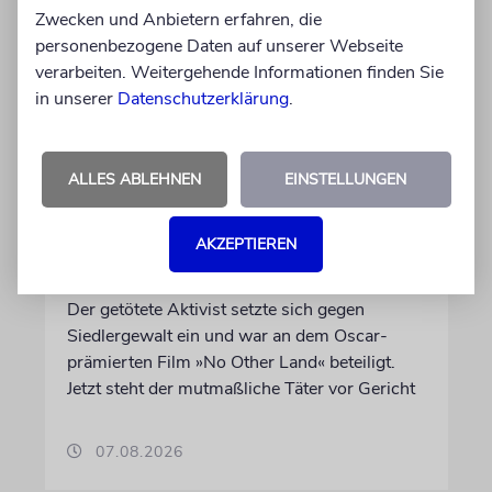
Zwecken und Anbietern erfahren, die
personenbezogene Daten auf unserer Webseite
verarbeiten. Weitergehende Informationen finden Sie
in unserer
Datenschutzerklärung
.
JUSTIZ
ALLES ABLEHNEN
EINSTELLUNGEN
Israelischer Siedler wegen
Tötung eines Palästinensers
AKZEPTIEREN
angeklagt
Der getötete Aktivist setzte sich gegen
Siedlergewalt ein und war an dem Oscar-
prämierten Film »No Other Land« beteiligt.
Jetzt steht der mutmaßliche Täter vor Gericht
07.08.2026