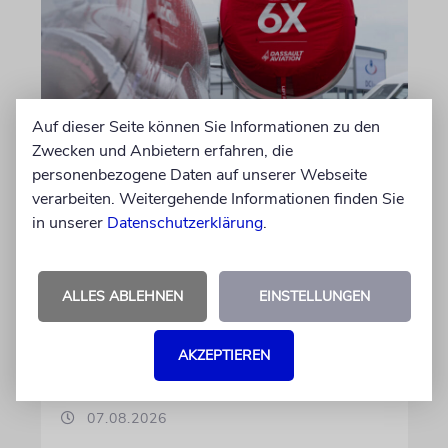
Auf dieser Seite können Sie Informationen zu den
DUBLIN
Zwecken und Anbietern erfahren, die
Wegen Israel-Boykott:
personenbezogene Daten auf unserer Webseite
Irisches Regierungsflugzeug
verarbeiten. Weitergehende Informationen finden Sie
kann nicht mehr im Nebel
in unserer
Datenschutzerklärung
.
landen
Beim Kauf der Maschine wurde bewusst auf
ALLES ABLEHNEN
EINSTELLUNGEN
das System »FalconEye« verzichtet, weil der
israelische Rüstungskonzern Elbit Systems an
AKZEPTIEREN
dem Produkt beteiligt ist
07.08.2026