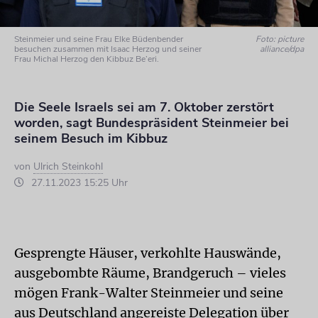
Steinmeier und seine Frau Elke Büdenbender
Foto: picture
besuchen zusammen mit Isaac Herzog und seiner
alliance/dpa
Frau Michal Herzog den Kibbuz Be’eri.
Die Seele Israels sei am 7. Oktober zerstört
worden, sagt Bundespräsident Steinmeier bei
seinem Besuch im Kibbuz
von
Ulrich Steinkohl
27.11.2023 15:25 Uhr
Gesprengte Häuser, verkohlte Hauswände,
ausgebombte Räume, Brandgeruch – vieles
mögen Frank-Walter Steinmeier und seine
aus Deutschland angereiste Delegation über