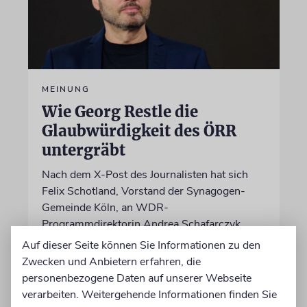
MEINUNG
Wie Georg Restle die
Glaubwürdigkeit des ÖRR
untergräbt
Nach dem X-Post des Journalisten hat sich
Felix Schotland, Vorstand der Synagogen-
Gemeinde Köln, an WDR-
Programmdirektorin Andrea Schafarczyk
gewandt. Wir dokumentieren das Schreiben
Auf dieser Seite können Sie Informationen zu den
im Wortlaut
Zwecken und Anbietern erfahren, die
personenbezogene Daten auf unserer Webseite
verarbeiten. Weitergehende Informationen finden Sie
von Felix Schotland