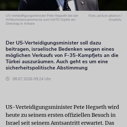
US-Verteidfigungsminister Pete Hegseth bei der
Foto: picture alliance /
Willkommenszeremonie zum NATO-Gipfel am
Anadolu
Dienstag in Ankara
Der US-Verteidigungsminister soll dazu
beitragen, israelische Bedenken wegen eines
möglichen Verkaufs von F-35-Kampfjets an die
Türkei auszuräumen. Auch geht es um eine
sicherheitspolitische Abstimmung
08.07.2026 09:24 Uhr
US-Verteidigungsminister Pete Hegseth wird
heute zu seinem ersten offiziellen Besuch in
Israel seit seinem Amtsantritt erwartet. Das