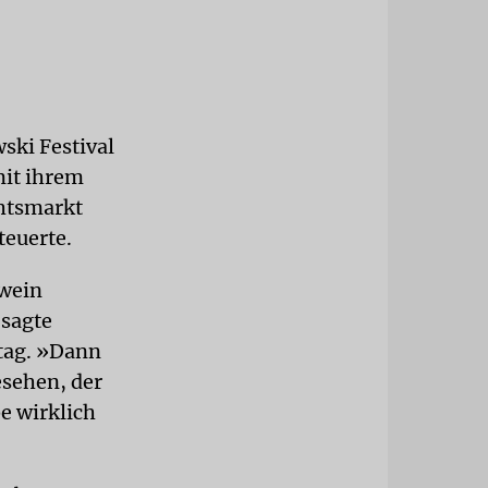
ski Festival
mit ihrem
chtsmarkt
teuerte.
hwein
 sagte
tag. »Dann
esehen, der
be wirklich