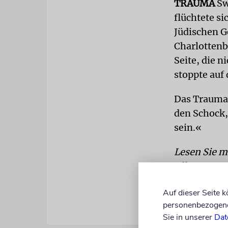
TRAUMA
Sw
flüchtete s
Jüdischen G
Charlottenb
Seite, die 
stoppte auf 
Das Trauma 
den Schock,
sein.«
Lesen Sie m
Allgemeine
Auf dieser Seite 
personenbezogene 
Sie in unserer
Dat