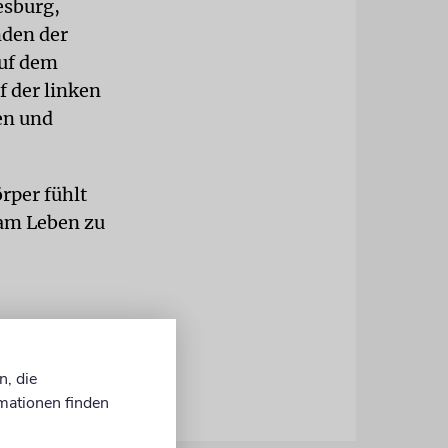
esburg,
nden der
auf dem
f der linken
en und
rper fühlt
 am Leben zu
n, die
mationen finden