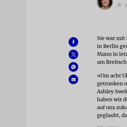
20
Sie war mit
in Berlin g
Mann in let
am Breitsch
»Um acht Uh
getrunken u
Ashley Swe
haben wir d
auf uns zuka
geglaubt, d