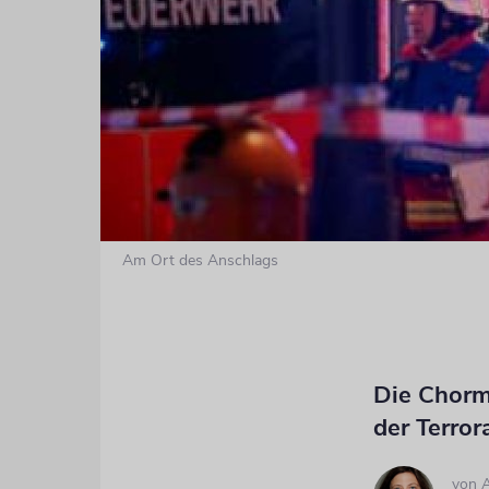
Am Ort des Anschlags
Die Chorm
der Terro
von