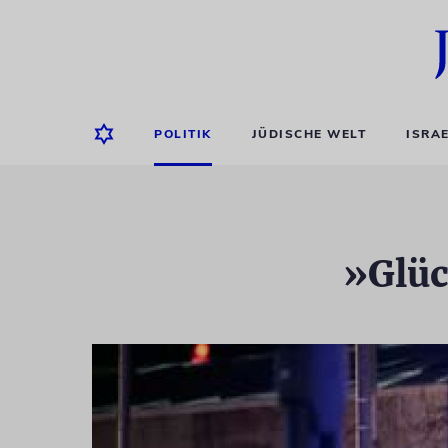
POLITIK
JÜDISCHE WELT
ISRA
»Glüc