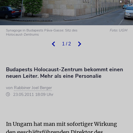
Synagoge in Budapests Páva-Gasse: Sitz des
Foto: UGM
Holocaust-Zentrums
1 / 2
Budapests Holocaust-Zentrum bekommt einen
neuen Leiter. Mehr als eine Personalie
von
Rabbiner Joel Berger
23.05.2011 18:09 Uhr
In Ungarn hat man mit sofortiger Wirkung
den geschäftsführenden Direktor des