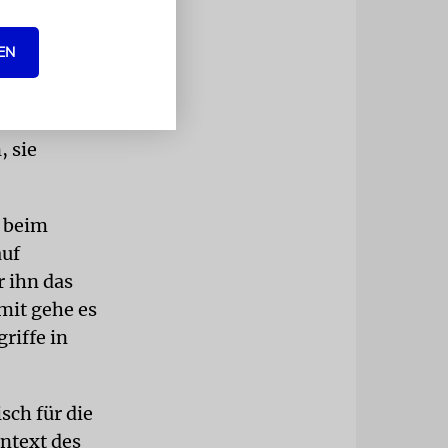
en ihre
EN
ungs- und
cht der FU
, sie
s beim
auf
r ihn das
mit gehe es
riffe in
sch für die
ntext des