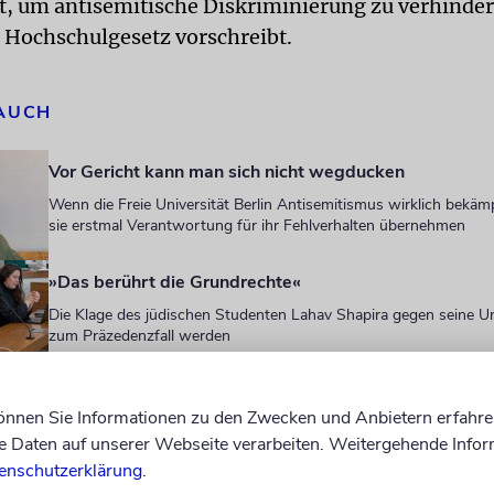
at, um antisemitische Diskriminierung zu verhinder
r Hochschulgesetz vorschreibt.
 AUCH
Vor Gericht kann man sich nicht wegducken
Wenn die Freie Universität Berlin Antisemitismus wirklich bekäm
sie erstmal Verantwortung für ihr Fehlverhalten übernehmen
»Das berührt die Grundrechte«
Die Klage des jüdischen Studenten Lahav Shapira gegen seine Un
zum Präzedenzfall werden
Lahav Shapira: Haftstrafe für Mustafa A. ist eine »Ge
können Sie Informationen zu den Zwecken und Anbietern erfahre
Im Gespräch mit der »taz« äußert sich der 2024 brutal zusamm
Daten auf unserer Webseite verarbeiten. Weitergehende Infor
FU-Student ausführlich zum Prozess
enschutzerklärung
.