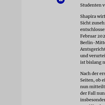
Studenten v
Shapira wirf
Sicht zuneh
entschlosse
Februar 202
Berlin-Mitt
Amtsgericht 
und verurtei
ist bislang 
Nach der er
Seiten, ob 
nun mitteil
der Fall nun
insbesonder