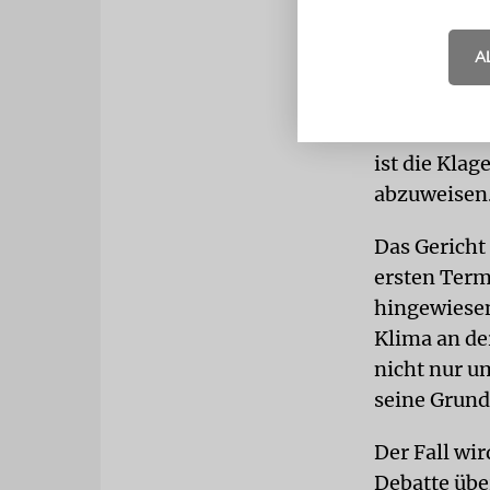
Die Universi
A
Vertreter a
Diversitätsk
Antidiskrim
ist die Kla
abzuweisen
Das Gericht
ersten Term
hingewiesen,
Klima an de
nicht nur u
seine Grund
Der Fall wi
Debatte übe