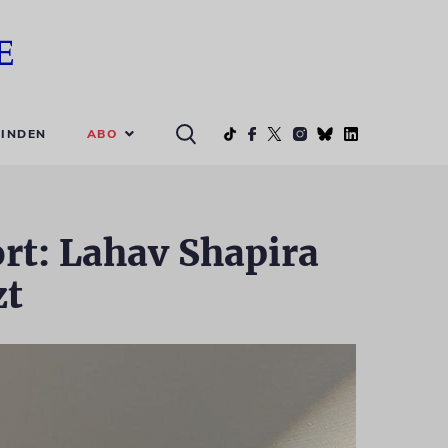
ABO
INDEN
ort: Lahav Shapira
zt