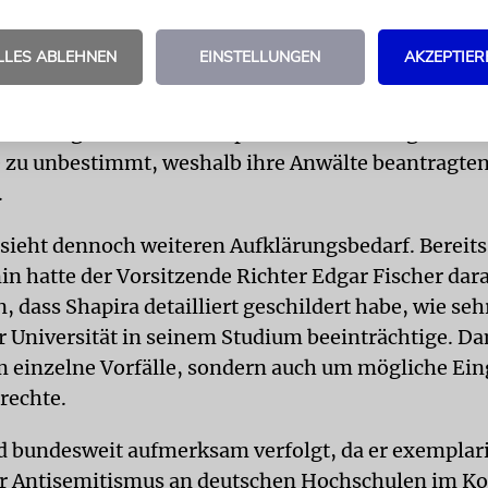
tät weist die Vorwürfe zurück. Vor Gericht verwies
LLES ABLEHNEN
EINSTELLUNGEN
AKZEPTIER
uf bestehende Strukturen wie ein Antidiskriminier
onzept, eine eigene Stabsstelle für Diversität und
inierung sowie eine entsprechende Satzung. Aus Si
ge zu unbestimmt, weshalb ihre Anwälte beantragten
.
 sieht dennoch weiteren Aufklärungsbedarf. Bereit
in hatte der Vorsitzende Richter Edgar Fischer dar
 dass Shapira detailliert geschildert habe, wie seh
r Universität in seinem Studium beeinträchtige. Da
m einzelne Vorfälle, sondern auch um mögliche Eing
rechte.
rd bundesweit aufmerksam verfolgt, da er exemplari
r Antisemitismus an deutschen Hochschulen im Ko