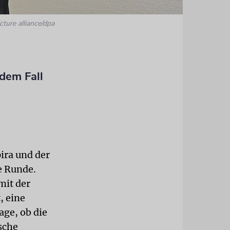
cture alliance/dpa
 dem Fall
ira und der
e Runde.
mit der
, eine
age, ob die
sche