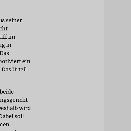
us seiner
cht
iff im
ng in
 Das
motiviert ein
 Das Urteil
 beide
ungsgericht
Deshalb wird
Dabei soll
hmen