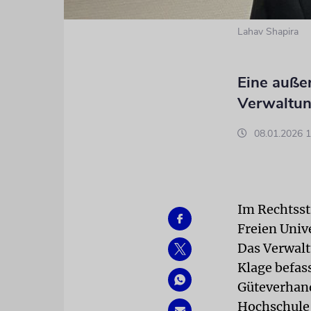
Lahav Shapira
Eine außer
Verwaltung
08.01.2026 1
Im Rechtsst
Freien Unive
Das Verwalt
Klage befass
Güteverhandl
Hochschule 