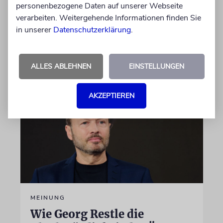
personenbezogene Daten auf unserer Webseite
anschließen. In Afrika zählt das Land zu den
verarbeiten. Weitergehende Informationen finden Sie
größten Truppenstellern für
in unserer
Datenschutzerklärung
.
Friedensmissionen
07.08.2026
ALLES ABLEHNEN
EINSTELLUNGEN
AKZEPTIEREN
MEINUNG
Wie Georg Restle die