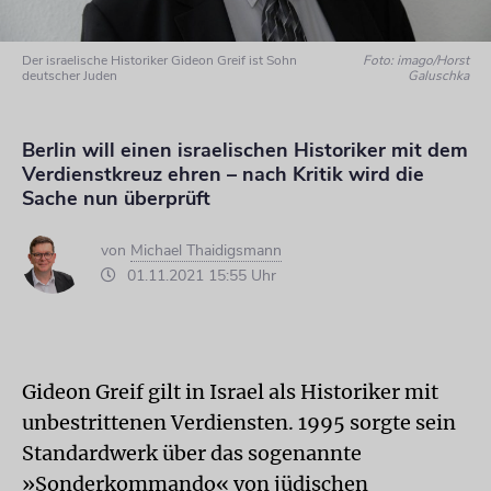
Der israelische Historiker Gideon Greif ist Sohn
Foto: imago/Horst
deutscher Juden
Galuschka
Berlin will einen israelischen Historiker mit dem
Verdienstkreuz ehren – nach Kritik wird die
Sache nun überprüft
von
Michael Thaidigsmann
01.11.2021 15:55 Uhr
Gideon Greif gilt in Israel als Historiker mit
unbestrittenen Verdiensten. 1995 sorgte sein
Standardwerk über das sogenannte
»Sonderkommando« von jüdischen