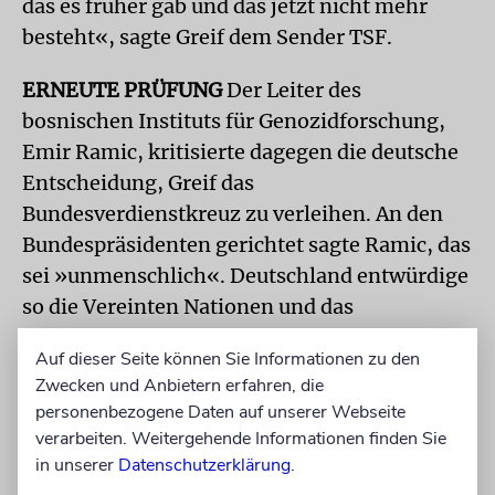
das es früher gab und das jetzt nicht mehr
besteht«, sagte Greif dem Sender TSF.
ERNEUTE PRÜFUNG
Der Leiter des
bosnischen Instituts für Genozidforschung,
Emir Ramic, kritisierte dagegen die deutsche
Entscheidung, Greif das
Bundesverdienstkreuz zu verleihen. An den
Bundespräsidenten gerichtet sagte Ramic, das
sei »unmenschlich«. Deutschland entwürdige
so die Vereinten Nationen und das
internationale Recht. Die »Belohnung eines
Auf dieser Seite können Sie Informationen zu den
Völkermordleugners« sei ein »Verbrechen«
Zwecken und Anbietern erfahren, die
sagte er weiter und forderte die Rücknahme
personenbezogene Daten auf unserer Webseite
der Entscheidung. »Das ist dasselbe, wie
verarbeiten. Weitergehende Informationen finden Sie
wenn jemandem, der den Holocaust leugnet,
in unserer
Datenschutzerklärung
.
eine Medaille verliehen wird«, so Ramic in