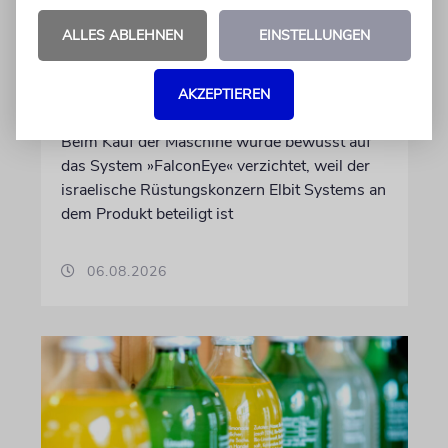
Wegen Israel-Boykott:
ALLES ABLEHNEN
EINSTELLUNGEN
Irisches Regierungsflugzeug
kann nicht mehr im Nebel
AKZEPTIEREN
landen
Beim Kauf der Maschine wurde bewusst auf
das System »FalconEye« verzichtet, weil der
israelische Rüstungskonzern Elbit Systems an
dem Produkt beteiligt ist
06.08.2026