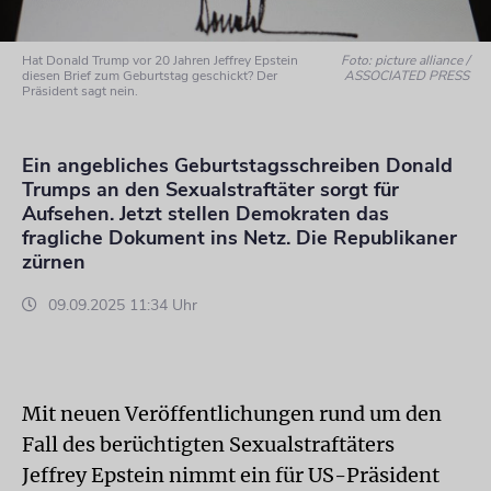
Hat Donald Trump vor 20 Jahren Jeffrey Epstein
Foto: picture alliance /
diesen Brief zum Geburtstag geschickt? Der
ASSOCIATED PRESS
Präsident sagt nein.
Ein angebliches Geburtstagsschreiben Donald
Trumps an den Sexualstraftäter sorgt für
Aufsehen. Jetzt stellen Demokraten das
fragliche Dokument ins Netz. Die Republikaner
zürnen
09.09.2025 11:34 Uhr
Mit neuen Veröffentlichungen rund um den
Fall des berüchtigten Sexualstraftäters
Jeffrey Epstein nimmt ein für US-Präsident