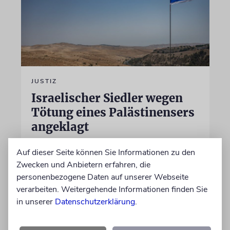
JUSTIZ
Israelischer Siedler wegen
Tötung eines Palästinensers
angeklagt
Der getötete Aktivist setzte sich gegen
Auf dieser Seite können Sie Informationen zu den
Siedlergewalt ein und war an dem Oscar-
Zwecken und Anbietern erfahren, die
prämierten Film »No Other Land« beteiligt.
personenbezogene Daten auf unserer Webseite
Jetzt steht der mutmaßliche Täter vor Gericht
verarbeiten. Weitergehende Informationen finden Sie
in unserer
Datenschutzerklärung
.
07.08.2026