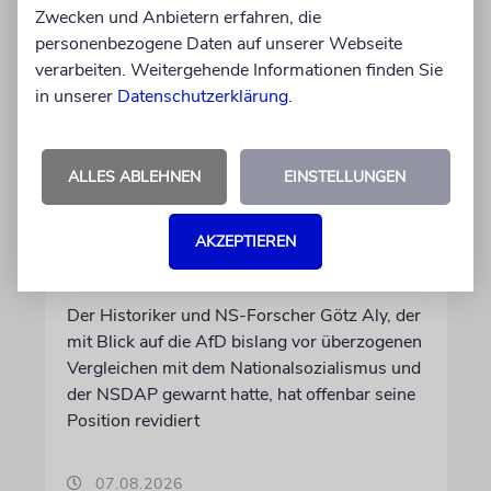
Zwecken und Anbietern erfahren, die
personenbezogene Daten auf unserer Webseite
verarbeiten. Weitergehende Informationen finden Sie
in unserer
Datenschutzerklärung
.
ALLES ABLEHNEN
EINSTELLUNGEN
AFD-VERBOT
»Wachkitzeln von Gewalt-
AKZEPTIEREN
und Mordphantasien«
Der Historiker und NS-Forscher Götz Aly, der
mit Blick auf die AfD bislang vor überzogenen
Vergleichen mit dem Nationalsozialismus und
der NSDAP gewarnt hatte, hat offenbar seine
Position revidiert
07.08.2026